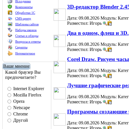
Исходники
3D-редактор Blender 2.4
Компоненты
Обработки 1С
Дата: 09.08.2026
Модуль:
Кате
CMS-центр
Разместил: Игорь
Шаблоны сайтов
Наборы иконок
Два в одном, флеш и 3D.
Статьи и обзоры
Вопросы и ответы
Дата: 09.08.2026
Модуль:
Кате
Скрипты
Разместил: Игорь
Нетематичное
Corel Draw. Рисуем часы
Ваше мнение
Дата: 09.08.2026
Модуль:
Кате
Какой браузер Вы
Разместил: Игорь
предпочитаете?
Лучшие графические ред
Internet Explorer
Mozilla Firefox
Дата: 09.08.2026
Модуль:
Кате
Opera
Разместил: Игорь
Netscape
Программы создающие 
Chrome
Другой
Дата: 09.08.2026
Модуль:
Кате
Разместил: Игорь