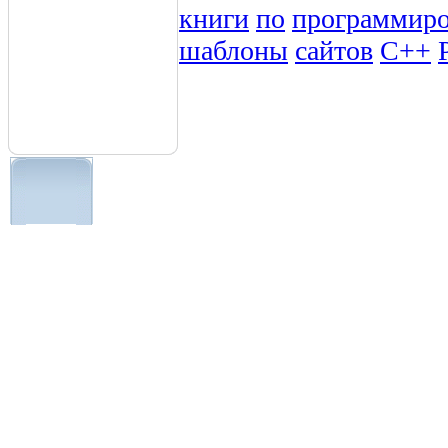
книги
по
программир
шаблоны
сайтов
C++