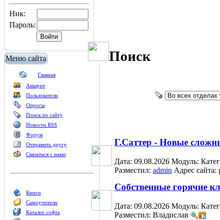
Ник:
Пароль:
Поиск
Меню сайта
Главная
Аккаунт
Пользователи
Опросы
Поиск по сайту
Новости RSS
Форум
Г.Саттер - Новые сложн
Отправить другу
Связаться с нами
Дата: 09.08.2026
Модуль:
Кате
Разместил:
admin
Адрес сайта:
Собственные горячие к
Книги
Самоучители
Дата: 09.08.2026
Модуль:
Кате
Каталог софта
Разместил: Владислав