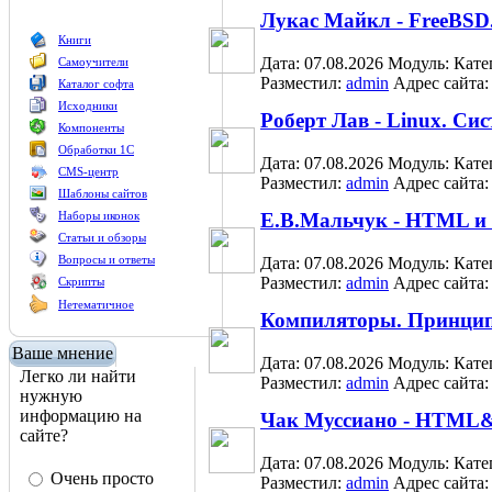
Лукас Майкл - FreeBSD
Книги
Дата: 07.08.2026
Модуль:
Кате
Самоучители
Разместил:
admin
Адрес сайта
Каталог софта
Исходники
Роберт Лав - Linux. С
Компоненты
Обработки 1С
Дата: 07.08.2026
Модуль:
Кате
CMS-центр
Разместил:
admin
Адрес сайта
Шаблоны сайтов
Наборы иконок
Е.В.Мальчук - HTML и
Статьи и обзоры
Вопросы и ответы
Дата: 07.08.2026
Модуль:
Кате
Разместил:
admin
Адрес сайта
Скрипты
Нетематичное
Компиляторы. Принцип
Ваше мнение
Дата: 07.08.2026
Модуль:
Кате
Легко ли найти
Разместил:
admin
Адрес сайта
нужную
информацию на
Чак Муссиано - HTML&
сайте?
Дата: 07.08.2026
Модуль:
Кате
Очень просто
Разместил:
admin
Адрес сайта