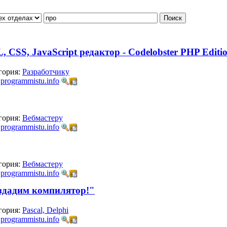
CSS, JavaScript редактор - Codelobster PHP Editi
гория:
Разработчику
:
programmistu.info
гория:
Вебмастеру
:
programmistu.info
гория:
Вебмастеру
:
programmistu.info
здадим компилятор!"
гория:
Pascal, Delphi
:
programmistu.info