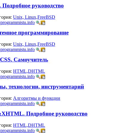
. Подробное руководство
гория:
Unix, Linux,FreeBSD
:
programmistu.info
истемное программирование
гория:
Unix, Linux,FreeBSD
:
programmistu.info
 CSS. Самоучитель
гория:
HTML,DHTML
:
programmistu.info
ы, технологии, инструментарий
гория:
Алгоритмы и функции
:
programmistu.info
XHTML. Подробное руководство
гория:
HTML,DHTML
:
programmistu.info