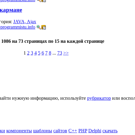
в кармане
гория:
JAVA, Ajax
:
programmistu.info
 1086 на 73 страницах по 15 на каждой странице
1
2
3
4
5
6
7
8
...
73
>>
ь найти нужную информацию, используйте
рубрикатор
или воспол
ики
компоненты
шаблоны
сайтов
C++
PHP
Delphi
скачать