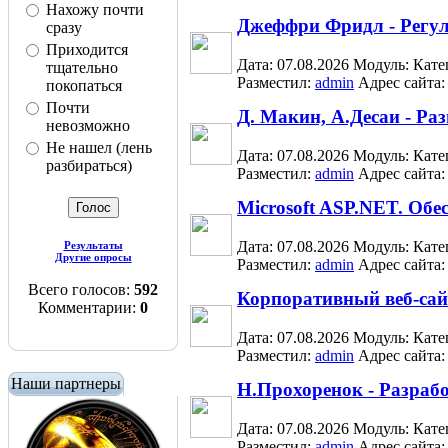
Нахожу почти
Джеффри Фридл - Регу
сразу
Приходится
Дата: 07.08.2026
Модуль:
Кате
тщательно
Разместил:
admin
Адрес сайта
покопаться
Почти
Д. Макин, А.Десаи - Ра
невозможно
Не нашел (лень
Дата: 07.08.2026
Модуль:
Кате
разбираться)
Разместил:
admin
Адрес сайта
Microsoft ASP.NET. Обе
Дата: 07.08.2026
Модуль:
Кате
Результаты
Другие опросы
Разместил:
admin
Адрес сайта
Всего голосов:
592
Корпоративный веб-сайт
Комментарии:
0
Дата: 07.08.2026
Модуль:
Кате
Разместил:
admin
Адрес сайта
Наши партнеры
Н.Прохоренок - Разраб
Дата: 07.08.2026
Модуль:
Кате
Разместил:
admin
Адрес сайта