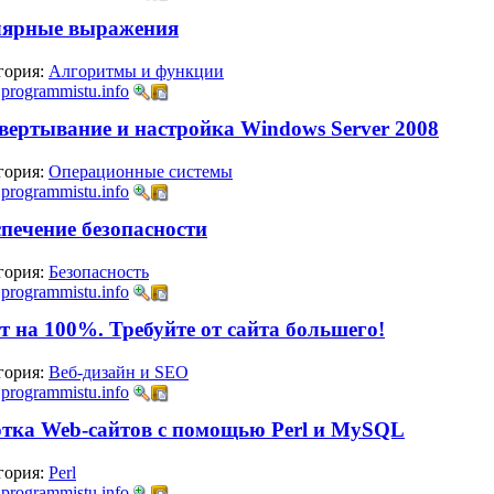
лярные выражения
гория:
Алгоритмы и функции
:
programmistu.info
звертывание и настройка Windows Server 2008
гория:
Операционные системы
:
programmistu.info
спечение безопасности
гория:
Безопасность
:
programmistu.info
 на 100%. Требуйте от сайта большего!
гория:
Веб-дизайн и SEO
:
programmistu.info
отка Web-сайтов с помощью Perl и MySQL
гория:
Perl
:
programmistu.info