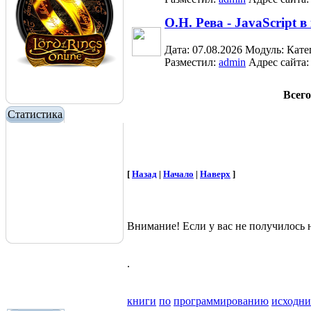
О.Н. Рева - JavaScript 
Дата: 07.08.2026
Модуль:
Кате
Разместил:
admin
Адрес сайта
Всего
Статистика
[
Назад
|
Начало
|
Наверх
]
Внимание! Если у вас не получилос
.
книги
по
программированию
исходн