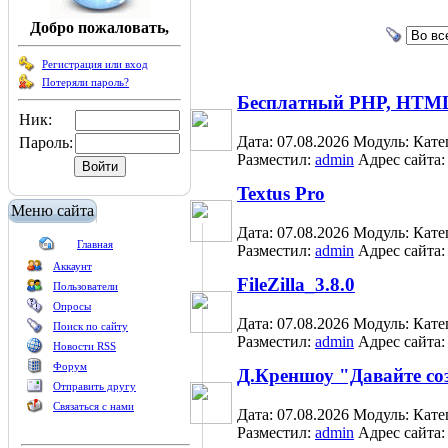
Добро пожаловать,
Регистрация или вход
Потеряли пароль?
Бесплатный PHP, HTML, 
Ник:
Дата: 07.08.2026
Модуль:
Кате
Пароль:
Разместил:
admin
Адрес сайта
Textus Pro
Меню сайта
Дата: 07.08.2026
Модуль:
Кате
Главная
Разместил:
admin
Адрес сайта
Аккаунт
FileZilla_3.8.0
Пользователи
Опросы
Дата: 07.08.2026
Модуль:
Кате
Поиск по сайту
Разместил:
admin
Адрес сайта
Новости RSS
Форум
Д.Креншоу "Давайте со
Отправить другу
Связаться с нами
Дата: 07.08.2026
Модуль:
Кате
Разместил:
admin
Адрес сайта