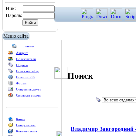
Ник:
Пароль:
Меню сайта
Главная
Аккаунт
Пользователи
Опросы
Поиск по сайту
Поиск
Новости RSS
Форум
Отправить другу
Связаться с нами
Книги
Самоучители
Владимир Завгородний -
Каталог софта