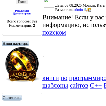
Дата: 08.08.2026
Модуль:
Кате
Разместил:
admin
Результаты
Другие опросы
Внимание! Если у вас
Всего голосов:
892
информацию, использ
Комментарии:
2
поиском
Наши партнеры
.
книги
по
программир
шаблоны
сайтов
C++
Статистика