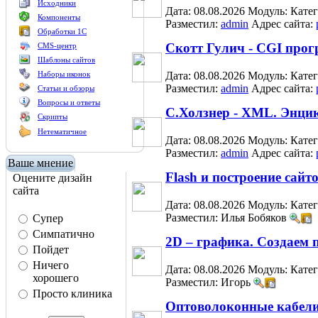
Исходники
Дата: 08.08.2026
Модуль:
Кате
Компоненты
Разместил:
admin
Адрес сайта:
Обработки 1С
Скотт Гулич - CGI прог
CMS-центр
Шаблоны сайтов
Наборы иконок
Дата: 08.08.2026
Модуль:
Кате
Разместил:
admin
Адрес сайта:
Статьи и обзоры
Вопросы и ответы
С.Холзнер - XML. Энци
Скрипты
Нетематичное
Дата: 08.08.2026
Модуль:
Кате
Разместил:
admin
Адрес сайта:
Ваше мнение
Flash и построение сайт
Оцените дизайн
сайта
Дата: 08.08.2026
Модуль:
Кате
Разместил: Илья Бобяков
Супер
Симпатично
2D – графика. Создаем 
Пойдет
Ничего
Дата: 08.08.2026
Модуль:
Кате
хорошего
Разместил: Игорь
Просто клиника
Оптоволоконные кабел