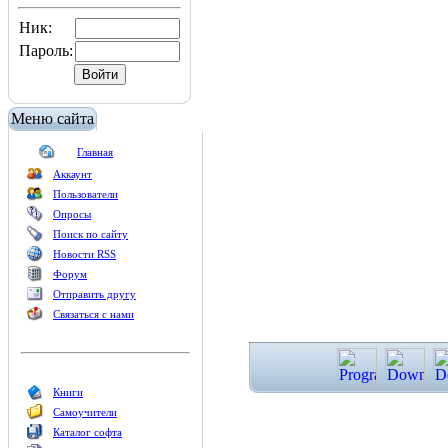
Ник:
Пароль:
Меню сайта
Главная
Аккаунт
Пользователи
Опросы
Поиск по сайту
Новости RSS
Форум
Отправить другу
Связаться с нами
Книги
Самоучители
Каталог софта