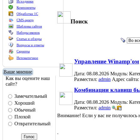
Исходники
Компоненты
Обработки 1С
Поиск
CMS-центр
Шаблоны сайтов
Наборы иконок
Статьи и обзоры
Вопросы и ответы
Скрипты
Нетематичное
Управление Winamp'ом
Ваше мнение
Дата: 08.08.2026
Модуль:
Кате
Как вы оцените наш
Разместил:
admin
Адрес сайта
сайт?
Комбинации клавиш быс
Замечательный
Дата: 08.08.2026
Модуль:
Кате
Хороший
Разместил:
admin
Обычный
Внимание! Если у вас не получилос
Плохой
Отвратительный
.