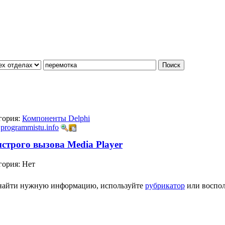
гория:
Компоненты Delphi
:
programmistu.info
трого вызова Media Player
гория: Нет
ь найти нужную информацию, используйте
рубрикатор
или воспол