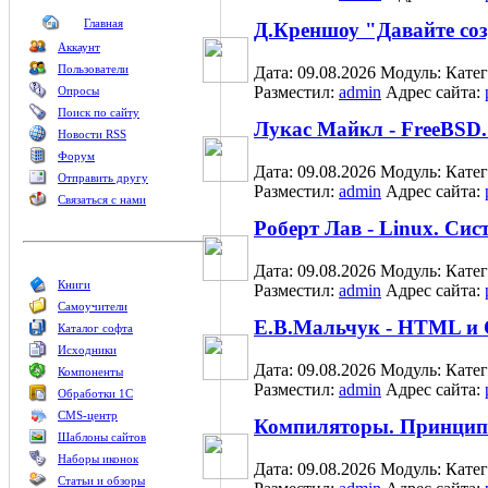
Главная
Д.Креншоу "Давайте со
Аккаунт
Пользователи
Дата: 09.08.2026
Модуль:
Кате
Разместил:
admin
Адрес сайта:
Опросы
Поиск по сайту
Лукас Майкл - FreeBSD.
Новости RSS
Форум
Дата: 09.08.2026
Модуль:
Кате
Отправить другу
Разместил:
admin
Адрес сайта:
Связаться с нами
Роберт Лав - Linux. Си
Дата: 09.08.2026
Модуль:
Кате
Книги
Разместил:
admin
Адрес сайта:
Самоучители
Е.В.Мальчук - HTML и 
Каталог софта
Исходники
Дата: 09.08.2026
Модуль:
Кате
Компоненты
Разместил:
admin
Адрес сайта:
Обработки 1С
CMS-центр
Компиляторы. Принципы
Шаблоны сайтов
Наборы иконок
Дата: 09.08.2026
Модуль:
Кате
Статьи и обзоры