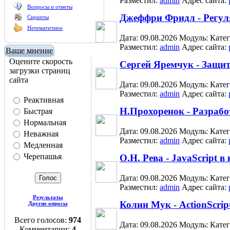
Разместил:
admin
Адрес сайта:
Вопросы и ответы
Джеффри Фридл - Регу
Скрипты
Нетематичное
Дата: 09.08.2026
Модуль:
Кате
Разместил:
admin
Адрес сайта:
Ваше мнение
Оцените скорость
Сергей Яремчук - Защи
загрузки страниц
сайта
Дата: 09.08.2026
Модуль:
Кате
Разместил:
admin
Адрес сайта:
Реактивная
Н.Прохоренок - Разраб
Быстрая
Нормальная
Дата: 09.08.2026
Модуль:
Кате
Неважная
Разместил:
admin
Адрес сайта:
Медленная
Черепашья
О.Н. Рева - JavaScript в
Дата: 09.08.2026
Модуль:
Кате
Разместил:
admin
Адрес сайта:
Результаты
Колин Мук - ActionScrip
Другие опросы
Всего голосов:
974
Дата: 09.08.2026
Модуль:
Кате
Комментарии:
4