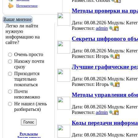
Разместил: Globus
Нетематичное
Методы проверки на пр
Ваше мнение
Дата: 08.08.2026
Модуль:
Кате
Легко ли найти
Разместил:
admin
нужную
информацию на
Секреты цифрового объ
сайте?
Дата: 08.08.2026
Модуль:
Кате
Очень просто
Разместил: Игорь
Нахожу почти
Лучшие графические ред
сразу
Приходится
Дата: 08.08.2026
Модуль:
Кате
тщательно
Разместил: Игорь
покопаться
Почти
Методы управления об
невозможно
Не нашел (лень
Дата: 08.08.2026
Модуль:
Кате
разбираться)
Разместил:
admin
Коды передачи информ
Результаты
Дата: 08.08.2026
Модуль:
Кате
Другие опросы