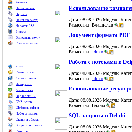
Аккаунт
Использование компоне
Пользователи
Опросы
Дата: 08.08.2026
Модуль:
Кате
Поиск по сайту
Разместил: Владислав
Новости RSS
Форум
Документ формата PDF 
Отправить другу
Связаться с нами
Дата: 08.08.2026
Модуль:
Кате
Разместил:
admin
Работа с потоками в Del
Книги
Самоучители
Дата: 08.08.2026
Модуль:
Кате
Разместил:
admin
Каталог софта
Исходники
Использование регуляр
Компоненты
Обработки 1С
Дата: 08.08.2026
Модуль:
Кате
CMS-центр
Разместил: Вадим
Шаблоны сайтов
Наборы иконок
SQL-запросы в Delphi
Статьи и обзоры
Вопросы и ответы
Дата: 08.08.2026
Модуль:
Кате
Скрипты