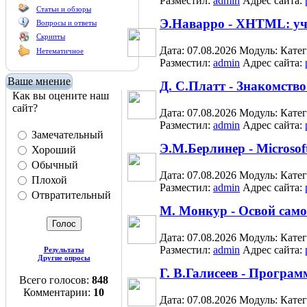
Разместил:
admin
Адрес сайта:
Статьи и обзоры
Э.Наварро - XHTML: уч
Вопросы и ответы
Скрипты
Дата: 07.08.2026
Модуль:
Кате
Нетематичное
Разместил:
admin
Адрес сайта:
Ваше мнение
Д. С.Платт - Знакомство
Как вы оцените наш
сайт?
Дата: 07.08.2026
Модуль:
Кате
Разместил:
admin
Адрес сайта:
Замечательный
Э.М.Берлинер - Microsof
Хороший
Обычный
Дата: 07.08.2026
Модуль:
Кате
Плохой
Разместил:
admin
Адрес сайта:
Отвратительный
М. Монкур - Освой самос
Дата: 07.08.2026
Модуль:
Кате
Разместил:
admin
Адрес сайта:
Результаты
Другие опросы
Г. В.Галисеев - Програм
Всего голосов:
848
Комментарии:
10
Дата: 07.08.2026
Модуль:
Кате