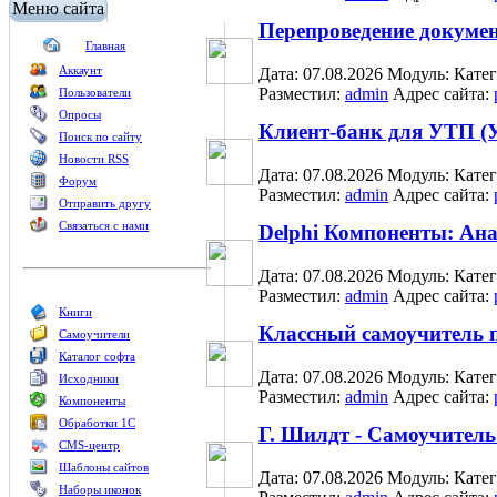
Меню сайта
Перепроведение докумен
Главная
Аккаунт
Дата: 07.08.2026
Модуль:
Кате
Разместил:
admin
Адрес сайта:
Пользователи
Опросы
Клиент-банк для УТП (
Поиск по сайту
Новости RSS
Дата: 07.08.2026
Модуль:
Кате
Форум
Разместил:
admin
Адрес сайта:
Отправить другу
Связаться с нами
Delphi Компоненты: Ан
Дата: 07.08.2026
Модуль:
Кате
Разместил:
admin
Адрес сайта:
Книги
Классный самоучитель 
Самоучители
Каталог софта
Дата: 07.08.2026
Модуль:
Кате
Исходники
Разместил:
admin
Адрес сайта:
Компоненты
Обработки 1С
Г. Шилдт - Самоучител
CMS-центр
Шаблоны сайтов
Дата: 07.08.2026
Модуль:
Кате
Наборы иконок