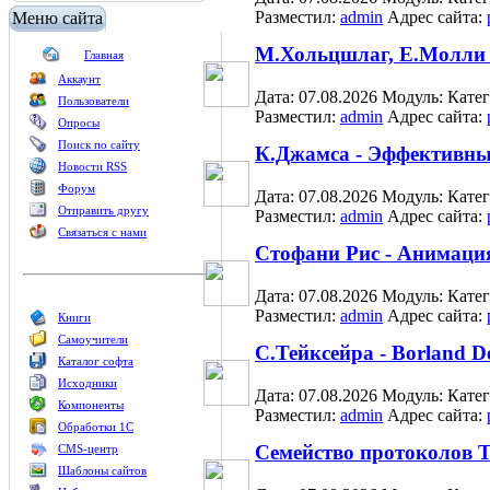
Разместил:
admin
Адрес сайта:
Меню сайта
М.Хольцшлаг, Е.Молли
Главная
Аккаунт
Дата: 07.08.2026
Модуль:
Кате
Пользователи
Разместил:
admin
Адрес сайта:
Опросы
Поиск по сайту
К.Джамса - Эффективны
Новости RSS
Форум
Дата: 07.08.2026
Модуль:
Кате
Отправить другу
Разместил:
admin
Адрес сайта:
Связаться с нами
Стофани Рис - Анимаци
Дата: 07.08.2026
Модуль:
Кате
Разместил:
admin
Адрес сайта:
Книги
Самоучители
С.Тейксейра - Borland D
Каталог софта
Исходники
Дата: 07.08.2026
Модуль:
Кате
Компоненты
Разместил:
admin
Адрес сайта:
Обработки 1С
Семейство протоколов 
CMS-центр
Шаблоны сайтов