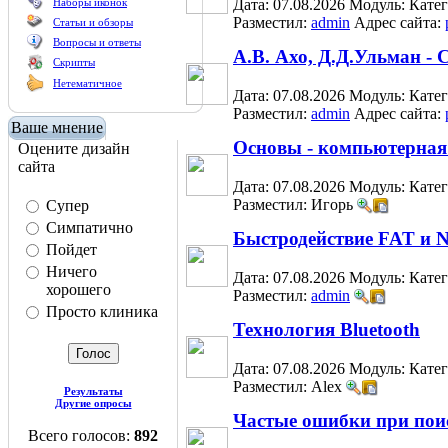
Наборы иконок
Дата: 07.08.2026
Модуль:
Кате
Разместил:
admin
Адрес сайта:
Статьи и обзоры
Вопросы и ответы
А.В. Ахо, Д.Д.Ульман -
Скрипты
Нетематичное
Дата: 07.08.2026
Модуль:
Кате
Разместил:
admin
Адрес сайта:
Ваше мнение
Основы - компьютерная
Оцените дизайн
сайта
Дата: 07.08.2026
Модуль:
Кате
Разместил: Игорь
Супер
Симпатично
Быстродействие FAT и 
Пойдет
Ничего
Дата: 07.08.2026
Модуль:
Кате
хорошего
Разместил:
admin
Просто клиника
Технология Bluetooth
Дата: 07.08.2026
Модуль:
Кате
Разместил: Alex
Результаты
Другие опросы
Частые ошибки при пои
Всего голосов:
892