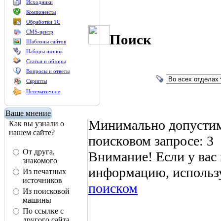
Исходники
Компоненты
Обработки 1С
CMS-центр
Поиск
Шаблоны сайтов
Наборы иконок
Статьи и обзоры
Вопросы и ответы
Скрипты
Нетематичное
Ваше мнение
Минимально допустим
Как вы узнали о
нашем сайте?
поисковом запросе: 3
От друга,
Внимание! Если у вас
знакомого
информацию, использ
Из печатных
источников
поиском
Из поисковой
машины
По ссылке с
другого сайта