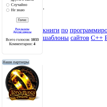
Случайно
.
Не знаю
книги
по
программир
Результаты
Другие опросы
шаблоны
сайтов
C++
Всего голосов:
1033
Комментарии:
4
Наши партнеры