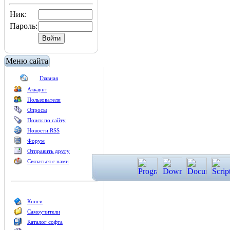
Ник:
Пароль:
Меню сайта
Главная
Аккаунт
Пользователи
Опросы
Поиск по сайту
Новости RSS
Форум
Отправить другу
Связаться с нами
Книги
Самоучители
Каталог софта