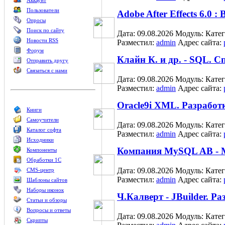
Аккаунт
Пользователи
Adobe After Effects 6.0
Опросы
Поиск по сайту
Дата: 09.08.2026
Модуль:
Кате
Новости RSS
Разместил:
admin
Адрес сайта:
Форум
Клайн К. и др. - SQL. 
Отправить другу
Связаться с нами
Дата: 09.08.2026
Модуль:
Кате
Разместил:
admin
Адрес сайта:
Oracle9i XML. Разрабо
Книги
Самоучители
Дата: 09.08.2026
Модуль:
Кате
Каталог софта
Разместил:
admin
Адрес сайта:
Исходники
Компания MySQL AB - 
Компоненты
Обработки 1С
Дата: 09.08.2026
Модуль:
Кате
CMS-центр
Разместил:
admin
Адрес сайта:
Шаблоны сайтов
Наборы иконок
Ч.Калверт - JBuilder. 
Статьи и обзоры
Вопросы и ответы
Дата: 09.08.2026
Модуль:
Кате
Скрипты