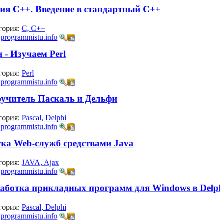
ия C++. Введение в стандартный С++
гория:
C, C++
:
programmistu.info
 - Изучаем Perl
гория:
Perl
:
programmistu.info
учитель Паскаль и Дельфи
гория:
Pascal, Delphi
:
programmistu.info
тка Web-служб средствами Java
гория:
JAVA, Ajax
:
programmistu.info
работка прикладных программ для Windows в Delph
гория:
Pascal, Delphi
:
programmistu.info