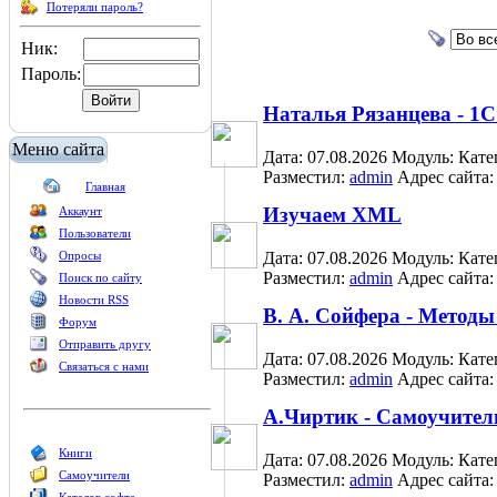
Потеряли пароль?
Ник:
Пароль:
Наталья Рязанцева - 1С
Меню сайта
Дата: 07.08.2026
Модуль:
Кате
Разместил:
admin
Адрес сайта
Главная
Изучаем XML
Аккаунт
Пользователи
Опросы
Дата: 07.08.2026
Модуль:
Кате
Разместил:
admin
Адрес сайта
Поиск по сайту
Новости RSS
В. А. Сойфера - Метод
Форум
Отправить другу
Дата: 07.08.2026
Модуль:
Кате
Связаться с нами
Разместил:
admin
Адрес сайта
А.Чиртик - Самоучите
Книги
Дата: 07.08.2026
Модуль:
Кате
Самоучители
Разместил:
admin
Адрес сайта