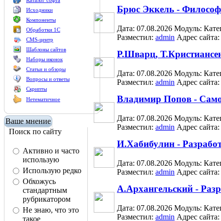
Каталог софта
Брюс Эккель - Философ
Исходники
Компоненты
Дата: 07.08.2026
Модуль:
Кате
Обработки 1С
Разместил:
admin
Адрес сайта
CMS-центр
Шаблоны сайтов
Р.Шварц, Т.Кристиансен
Наборы иконок
Статьи и обзоры
Дата: 07.08.2026
Модуль:
Кате
Вопросы и ответы
Разместил:
admin
Адрес сайта
Скрипты
Владимир Попов - Само
Нетематичное
Дата: 07.08.2026
Модуль:
Кате
Ваше мнение
Разместил:
admin
Адрес сайта
Поиск по сайту
И.Хабибулин - Разрабо
Активно и часто
использую
Дата: 07.08.2026
Модуль:
Кате
Использую редко
Разместил:
admin
Адрес сайта
Обхожусь
А.Архангельский - Раз
стандартным
рубрикатором
Дата: 07.08.2026
Модуль:
Кате
Не знаю, что это
Разместил:
admin
Адрес сайта
такое