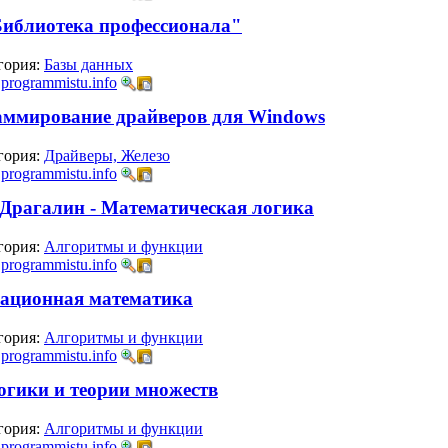
Библиотека профессионала"
гория:
Базы данных
:
programmistu.info
аммирование драйверов для Windows
гория:
Драйверы, Железо
:
programmistu.info
. Драгалин - Математическая логика
гория:
Алгоритмы и функции
:
programmistu.info
мационная математика
гория:
Алгоритмы и функции
:
programmistu.info
огики и теории множеств
гория:
Алгоритмы и функции
:
programmistu.info