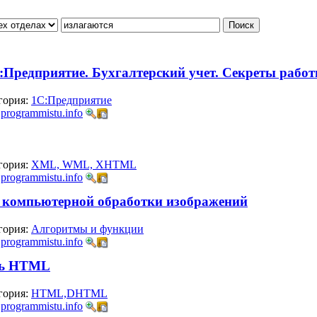
:Предприятие. Бухгалтерский учет. Секреты рабо
гория:
1С:Предприятие
:
programmistu.info
гория:
XML, WML, XHTML
:
programmistu.info
ы компьютерной обработки изображений
гория:
Алгоритмы и функции
:
programmistu.info
ль HTML
гория:
HTML,DHTML
:
programmistu.info