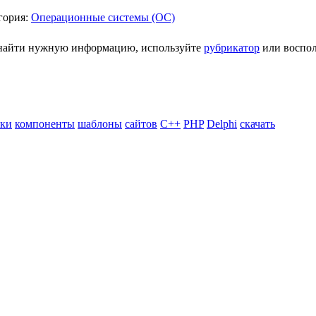
гория:
Операционные системы (ОС)
ь найти нужную информацию, используйте
рубрикатор
или воспол
ики
компоненты
шаблоны
сайтов
C++
PHP
Delphi
скачать