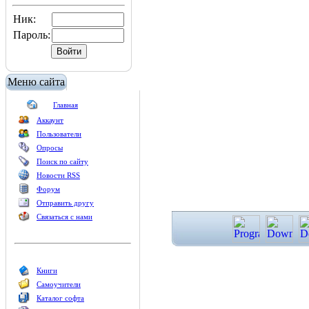
Ник:
Пароль:
Меню сайта
Главная
Аккаунт
Пользователи
Опросы
Поиск по сайту
Новости RSS
Форум
Отправить другу
Связаться с нами
Книги
Самоучители
Каталог софта