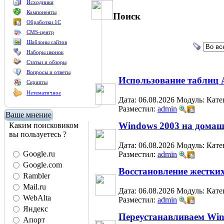
Исходники
Компоненты
Поиск
Обработки 1С
CMS-центр
Шаблоны сайтов
Наборы иконок
Статьи и обзоры
Вопросы и ответы
Использование таблиц 
Скрипты
Нетематичное
Дата: 06.08.2026
Модуль:
Кате
Разместил:
admin
Ваше мнение
Windows 2003 на дома
Каким поисковиком
вы пользуетесь ?
Дата: 06.08.2026
Модуль:
Кате
Google.ru
Разместил:
admin
Google.com
Восстановление жестки
Rambler
Mail.ru
Дата: 06.08.2026
Модуль:
Кате
WebAlta
Разместил:
admin
Яндекс
Переустанавливаем Wi
Апорт