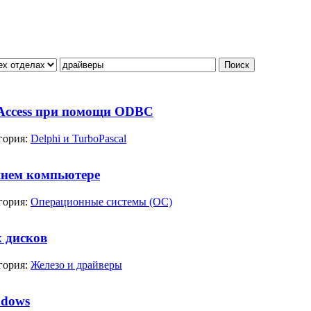
Access при помощи ODBC
гория:
Delphi и TurboPascal
шнем компьютере
гория:
Операционные системы (ОС)
х дисков
гория:
Железо и драйверы
ndows