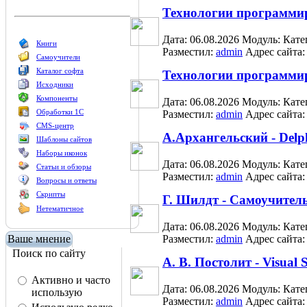
Технологии программир
Дата: 06.08.2026
Модуль:
Кате
Книги
Разместил:
admin
Адрес сайта
Самоучители
Каталог софта
Технологии программир
Исходники
Компоненты
Дата: 06.08.2026
Модуль:
Кате
Обработки 1С
Разместил:
admin
Адрес сайта
CMS-центр
А.Архангельский - Delp
Шаблоны сайтов
Наборы иконок
Дата: 06.08.2026
Модуль:
Кате
Статьи и обзоры
Разместил:
admin
Адрес сайта
Вопросы и ответы
Скрипты
Г. Шилдт - Самоучител
Нетематичное
Дата: 06.08.2026
Модуль:
Кате
Ваше мнение
Разместил:
admin
Адрес сайта
Поиск по сайту
А. В. Постолит - Visua
Активно и часто
Дата: 06.08.2026
Модуль:
Кате
использую
Разместил:
admin
Адрес сайта