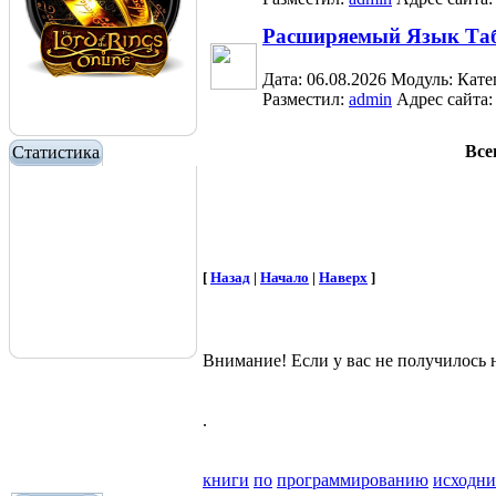
Расширяемый Язык Таб
Дата: 06.08.2026
Модуль:
Кате
Разместил:
admin
Адрес сайта
Все
Статистика
[
Назад
|
Начало
|
Наверх
]
Внимание! Если у вас не получилос
.
книги
по
программированию
исходн