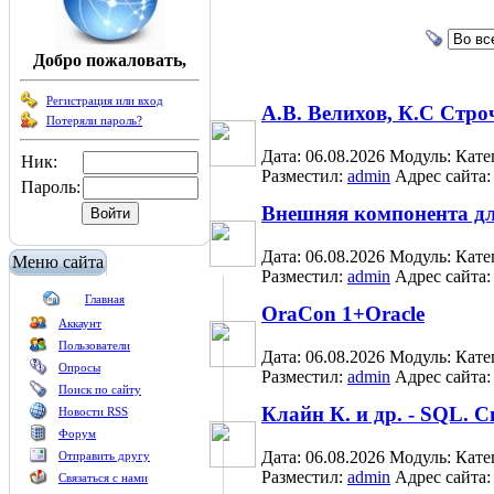
Добро пожаловать,
Регистрация или вход
А.В. Велихов, К.С Стр
Потеряли пароль?
Дата: 06.08.2026
Модуль:
Кате
Ник:
Разместил:
admin
Адрес сайта
Пароль:
Внешняя компонента д
Дата: 06.08.2026
Модуль:
Кате
Меню сайта
Разместил:
admin
Адрес сайта
Главная
OraCon 1+Oracle
Аккаунт
Пользователи
Дата: 06.08.2026
Модуль:
Кате
Опросы
Разместил:
admin
Адрес сайта
Поиск по сайту
Клайн К. и др. - SQL. 
Новости RSS
Форум
Дата: 06.08.2026
Модуль:
Кате
Отправить другу
Разместил:
admin
Адрес сайта
Связаться с нами