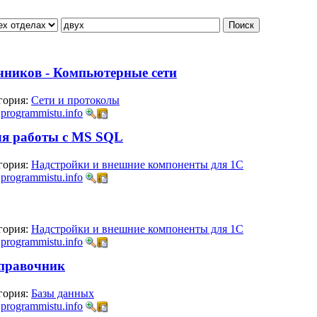
очников - Компьютерные сети
гория:
Сети и протоколы
:
programmistu.info
ля работы с MS SQL
гория:
Надстройки и внешние компоненты для 1С
:
programmistu.info
гория:
Надстройки и внешние компоненты для 1С
:
programmistu.info
Справочник
гория:
Базы данных
:
programmistu.info