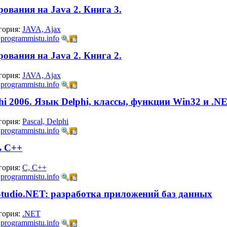
ования на Java 2. Книга 3.
гория:
JAVA, Ajax
:
programmistu.info
ования на Java 2. Книга 2.
гория:
JAVA, Ajax
:
programmistu.info
hi 2006. Язык Delphi, классы, функции Win32 и .N
гория:
Pascal, Delphi
:
programmistu.info
ь C++
гория:
C, C++
:
programmistu.info
l Studio.NET: разработка приложений баз данных
гория:
.NET
:
programmistu.info