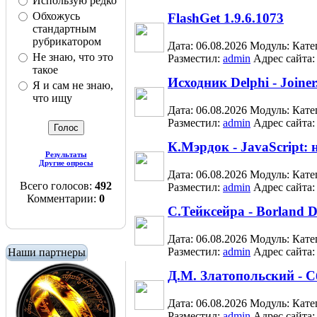
Использую редко
Обхожусь
FlashGet 1.9.6.1073
стандартным
рубрикатором
Дата: 06.08.2026
Модуль:
Кате
Не знаю, что это
Разместил:
admin
Адрес сайта
такое
Исходник Delphi - Join
Я и сам не знаю,
что ищу
Дата: 06.08.2026
Модуль:
Кате
Разместил:
admin
Адрес сайта
К.Мэрдок - JavaScript:
Результаты
Другие опросы
Дата: 06.08.2026
Модуль:
Кате
Всего голосов:
492
Разместил:
admin
Адрес сайта
Комментарии:
0
С.Тейксейра - Borland D
Дата: 06.08.2026
Модуль:
Кате
Разместил:
admin
Адрес сайта
Наши партнеры
Д.М. Златопольский - 
Дата: 06.08.2026
Модуль:
Кате
Разместил:
admin
Адрес сайта