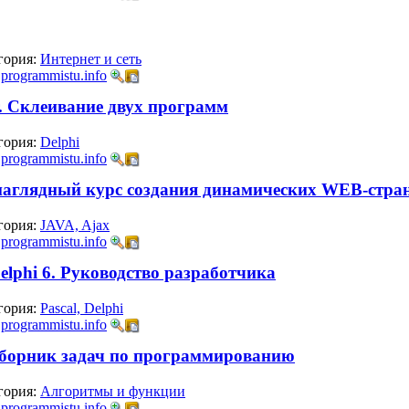
гория:
Интернет и сеть
:
programmistu.info
er. Склеивание двух программ
гория:
Delphi
:
programmistu.info
 наглядный курс создания динамических WEB-стра
гория:
JAVA, Ajax
:
programmistu.info
elphi 6. Руководство разработчика
гория:
Pascal, Delphi
:
programmistu.info
Сборник задач по программированию
гория:
Алгоритмы и функции
:
programmistu.info