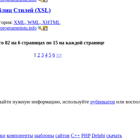
лиц Стилей (XSL)
гория:
XML, WML, XHTML
:
programmistu.info
го 82 на 6 страницах по 15 на каждой странице
1
2
3
4
5
6
>>
ь найти нужную информацию, используйте
рубрикатор
или воспол
ики
компоненты
шаблоны
сайтов
C++
PHP
Delphi
скачать