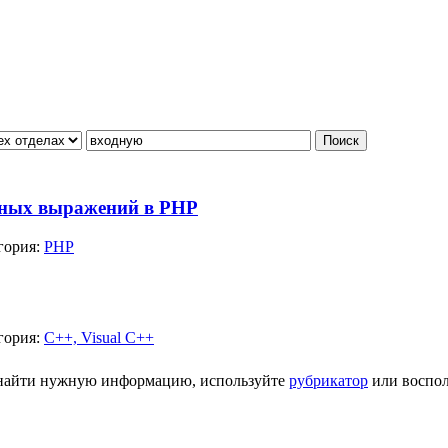
рных выражений в PHP
гория:
PHP
гория:
С++, Visual C++
ь найти нужную информацию, используйте
рубрикатор
или воспол