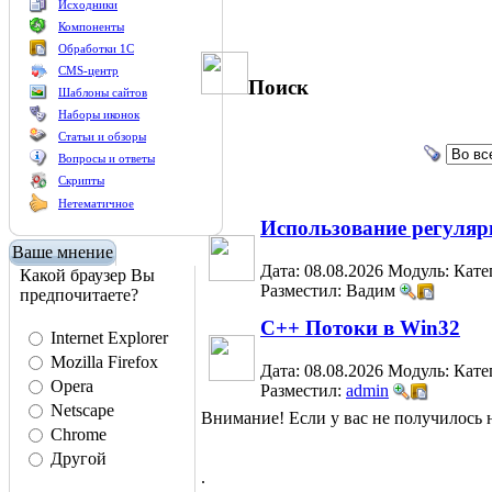
Исходники
Компоненты
Обработки 1С
CMS-центр
Поиск
Шаблоны сайтов
Наборы иконок
Статьи и обзоры
Вопросы и ответы
Скрипты
Нетематичное
Использование регуля
Ваше мнение
Дата: 08.08.2026
Модуль:
Кате
Какой браузер Вы
Разместил: Вадим
предпочитаете?
C++ Потоки в Win32
Internet Explorer
Mozilla Firefox
Дата: 08.08.2026
Модуль:
Кате
Opera
Разместил:
admin
Netscape
Внимание! Если у вас не получилос
Chrome
Другой
.