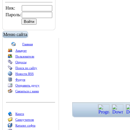
Ник:
Пароль:
Меню сайта
Главная
Аккаунт
Пользователи
Опросы
Поиск по сайту
Новости RSS
Форум
Отправить другу
Связаться с нами
Книги
Самоучители
Каталог софта