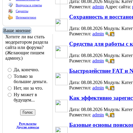
Дата: 08.08.2026
Модуль:
Кате
Вопросы и ответы
Разместил:
admin
Адрес сайта:
Скрипты
Сохранность и восстан
Нетематичное
Дата: 08.08.2026
Модуль:
Кате
Ваше мнение
Разместил:
admin
Хотите ли вы стать
модератором раздела
Средства для работы с
сайта или форума?
(Желающие пишем
Дата: 08.08.2026
Модуль:
Кате
админу.)
Разместил:
admin
Да, конечно.
Быстродействие FAT и 
Только за
большие деньги.
Дата: 08.08.2026
Модуль:
Кате
Разместил:
admin
Нет, ни за что.
Ну может в
Как эффективно зарегис
будущем...
Дата: 08.08.2026
Модуль:
Кате
Разместил:
admin
Результаты
Базовые основы поиско
Другие опросы