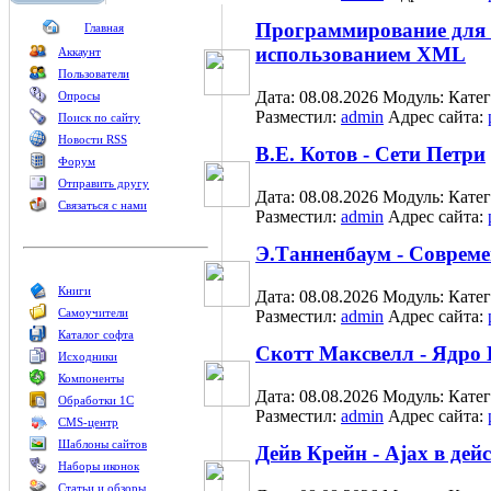
Программирование дл
Главная
использованием XML
Аккаунт
Пользователи
Дата: 08.08.2026
Модуль:
Кате
Опросы
Разместил:
admin
Адрес сайта:
Поиск по сайту
Новости RSS
В.Е. Котов - Сети Петри
Форум
Отправить другу
Дата: 08.08.2026
Модуль:
Кате
Связаться с нами
Разместил:
admin
Адрес сайта:
Э.Танненбаум - Соврем
Книги
Дата: 08.08.2026
Модуль:
Кате
Самоучители
Разместил:
admin
Адрес сайта:
Каталог софта
Скотт Максвелл - Ядро 
Исходники
Компоненты
Дата: 08.08.2026
Модуль:
Кате
Обработки 1С
Разместил:
admin
Адрес сайта:
CMS-центр
Шаблоны сайтов
Дейв Крейн - Ajax в дей
Наборы иконок
Статьи и обзоры