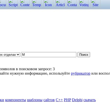
имволов в поисковом запросе: 3
ь найти нужную информацию, используйте
рубрикатор
или воспол
ики
компоненты
шаблоны
сайтов
C++
PHP
Delphi
скачать