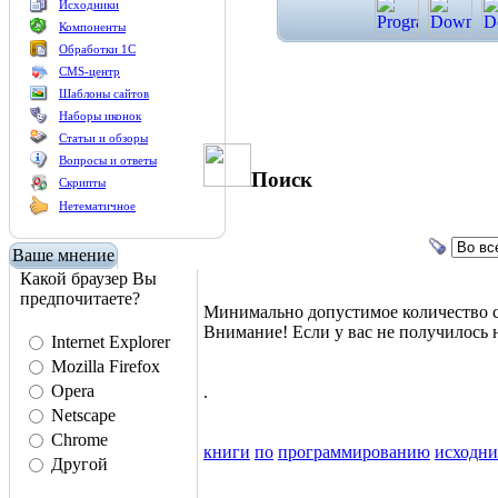
Исходники
Компоненты
Обработки 1С
CMS-центр
Шаблоны сайтов
Наборы иконок
Статьи и обзоры
Вопросы и ответы
Поиск
Скрипты
Нетематичное
Ваше мнение
Какой браузер Вы
предпочитаете?
Минимально допустимое количество с
Внимание! Если у вас не получилос
Internet Explorer
Mozilla Firefox
Opera
.
Netscape
Chrome
книги
по
программированию
исходн
Другой