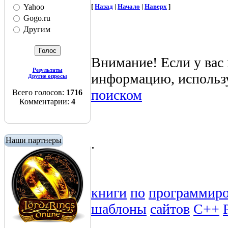
Yahoo
[
Назад
|
Начало
|
Наверх
]
Gogo.ru
Другим
Внимание! Если у вас
Результаты
информацию, использ
Другие опросы
поиском
Всего голосов:
1716
Комментарии:
4
Наши партнеры
.
книги
по
программир
шаблоны
сайтов
C++