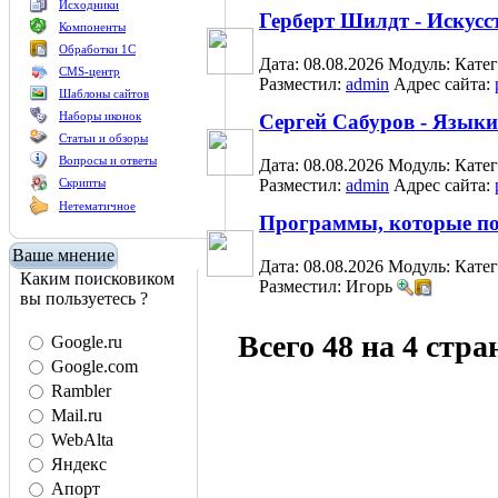
Исходники
Герберт Шилдт - Искус
Компоненты
Обработки 1С
Дата: 08.08.2026
Модуль:
Кате
CMS-центр
Разместил:
admin
Адрес сайта:
Шаблоны сайтов
Наборы иконок
Сергей Сабуров - Язык
Статьи и обзоры
Вопросы и ответы
Дата: 08.08.2026
Модуль:
Кате
Скрипты
Разместил:
admin
Адрес сайта:
Нетематичное
Программы, которые по
Ваше мнение
Дата: 08.08.2026
Модуль:
Кате
Каким поисковиком
Разместил: Игорь
вы пользуетесь ?
Всего 48 на 4 стр
Google.ru
Google.com
Rambler
Mail.ru
WebAlta
Яндекс
Апорт