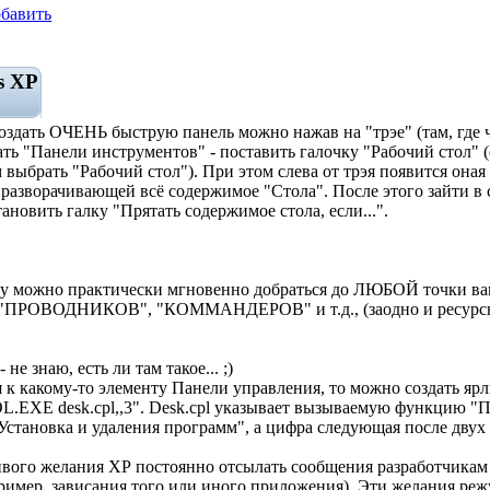
бавить
s XP
 создать ОЧЕНЬ быструю панель можно нажав на "трэе" (там, где 
ь "Панели инструментов" - поставить галочку "Рабочий стол" (
м выбрать "Рабочий стол"). При этом слева от трэя появится оная
 разворачивающей всё содержимое "Стола". После этого зайти в 
ановить галку "Прятать содержимое стола, если...".
юшку можно практически мгновенно добраться до ЛЮБОЙ точки в
ВОДНИКОВ", "КОММАНДЕРОВ" и т.д., (заодно и ресурсы 
е знаю, есть ли там такое... ;)
 к какому-то элементу Панели управления, то можно создать ярл
.EXE desk.cpl,,3". Desk.cpl указывает вызываемую функцию "П
"Установка и удаления программ", а цифра следующая после двух
чивого желания ХР постоянно отсылать сообщения разработчикам
имер, зависания того или иного приложения). Эти желания режу