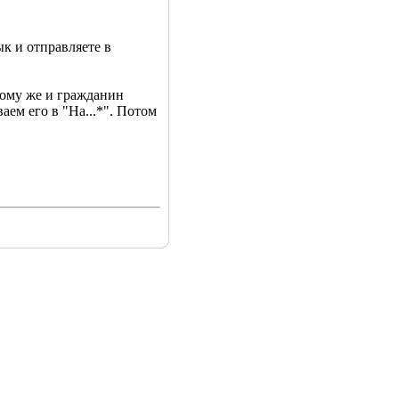
ык и отправляете в
 тому же и гражданин
аем его в "На...*". Потом