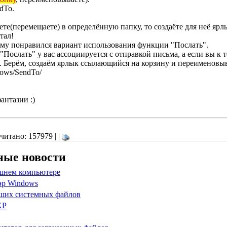
dTo.
ете(перемещаете) в определённую папку, то создаёте для неё ярл
тал!
 кому понравился вариант использования функции "Послать".
 "Послать" у вас ассоциируется с отправкой письма, а если вы к
). Берём, создаём ярлык ссылающийся на корзину и переименовыв
dows/SendTo/
антазии :)
итано: 157979 | |
ные новости
ашнем компьютере
эр Windows
ших системных файлов
XP