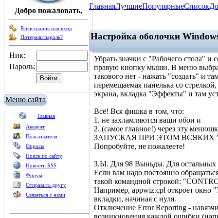
Главная
Лучшие
Популярные
Список
До
Добро пожаловать,
Регистрация или вход
Настройка оболочки Window
Потеряли пароль?
Ник:
Убрать значки с "Рабочего стола" и
Пароль:
правую кнопку мыши. В меню выбрат
такового нет - нажать "создать" и та
перемещаемая панелька со стрелкой,
экрана, вкладка "Эффекты" и там уст
Меню сайта
Всё! Вся фишка в том, что:
Главная
1. не захламляются ваши обои и
Аккаунт
2. (самое главное!) через эту мен
Пользователи
ЗАПУСКАЯ ПРИ ЭТОМ ВСЯКИХ "ПРО
Попробуйте, не пожалеете!
Опросы
Поиск по сайту
З.Ы. Для 98 Выньды. Для остальных - н
Новости RSS
Если вам надо постоянно обращаться
Форум
такой командной строкой: "CONTROL
Отправить другу
Например, appwiz.cpl откроет окно 
Связаться с нами
вкладки, начиная с нуля.
Отключение Error Reporting - навяз
возникновения каждой ошибки (напр