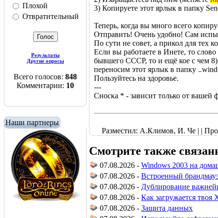
Плохой
3) Копируете этот ярлык в папку Sen
Отвратительный
Теперь, когда вы много всего копиру
Отправить! Очень удобно! Сам испы
По сути не совет, а прикол для тех
Если вы работаете в Инете, то слово
Результаты
бывшего СССР, то и ещё кое с чем 8
Другие опросы
переносим этот ярлык в папку ..win
Всего голосов:
848
Пользуйтесь на здоровье.
Комментарии:
10
---
Сноска * - зависит только от вашей ф
Наши партнеры
Разместил: А.Климов, И. Че | | Проч
Смотрите также связан
07.08.2026 -
Windows 2003 на дом
07.08.2026 -
Встроенный брандмау
07.08.2026 -
Дублирование важней
07.08.2026 -
Как загружается твоя 
07.08.2026 -
Защита данных