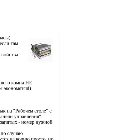
часы)
если там
свойства
ашего компа НЕ
экономятся!)
ык на "Рабочем столе" с
анели управления".
 запятых - номер нужной
 по случаю
тся на корню просто, но