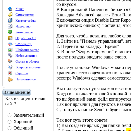
со вкусом:
Книги
В Контрольной Панели выбирается С
Закладка Advanced, далее - Error Repo
Самоучители
Включается опция Disable Error Repor
Каталог софта
критических ошибок) я оставил, что
Исходники
Компоненты
Для того, чтобы вставить любое сло
Обработки 1С
1. Зайти на "Панель управления", за
CMS-центр
2. Перейти на вкладку "Время"
Шаблоны сайтов
3. В поле "Формат времени" изменит
Наборы иконок
после полудня введите ваше слово.
Статьи и обзоры
После установки Windows можно пер
Вопросы и ответы
хранения всего содеянного пользова
Скрипты
реестре Windows сделает самостояте
Нетематичное
Вы пользуетесь пунктом контекстног
Ваше мнение
Когда вы кликаете правой кнопкой н
Как вы оцените наш
то выбранный вами файл копируется 
сайт?
Так вот ярлычки для пунктов назначе
C, то путь к папке SendTo будет выг
Замечательный
Так вот суть этого совета:
Хороший
1) Вы создаёте ярлык для папки Send
Обычный
2) Извращаетесь над ним (меняете
ик