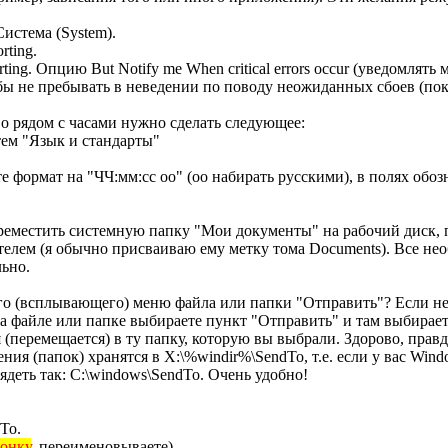
истема (System).
rting.
ting. Опцию But Notify me When critical errors occur (уведомлят
бы не пребывать в неведении по поводу неожиданных сбоев (пок
во рядом с часами нужно сделать следующее:
тем "Язык и стандарты"
е формат на "ЧЧ:мм:сс оо" (оо набирать русскими), в полях обоз
еместить системную папку "Мои документы" на рабочий диск, 
телем (я обычно присваиваю ему метку тома Documents). Все не
льно.
о (всплывающего) меню файла или папки "Отправить"? Если нет
а файле или папке выбираете пункт "Отправить" и там выбираете
(перемещается) в ту папку, которую вы выбрали. Здорово, правд
ния (папок) хранятся в X:\%windir%\SendTo, т.е. если у вас Win
лядеть так: C:\windows\SendTo. Очень удобно!
To.
онку
, переименовываете).