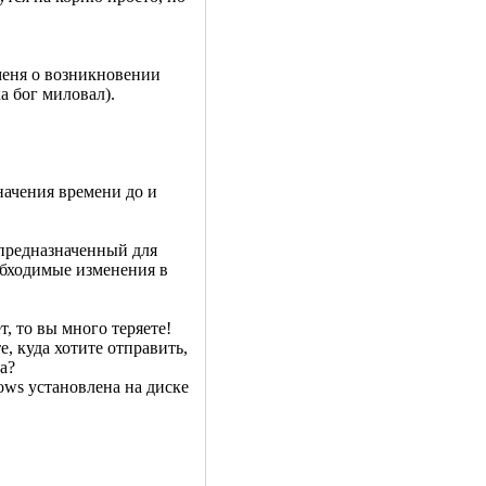
ь меня о возникновении
а бог миловал).
начения времени до и
предназначенный для
обходимые изменения в
, то вы много теряете!
, куда хотите отправить,
а?
dows установлена на диске