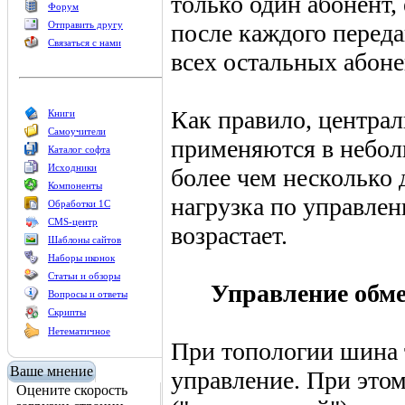
только один абонент,
Форум
Отправить другу
после каждого переда
Связаться с нами
всех остальных абоне
Как правило, центра
Книги
Самоучители
применяются в неболь
Каталог софта
Исходники
более чем несколько 
Компоненты
нагрузка по управле
Обработки 1С
CMS-центр
возрастает.
Шаблоны сайтов
Наборы иконок
Статьи и обзоры
Управление обме
Вопросы и ответы
Скрипты
Нетематичное
При топологии шина 
Ваше мнение
управление. При этом
Оцените скорость