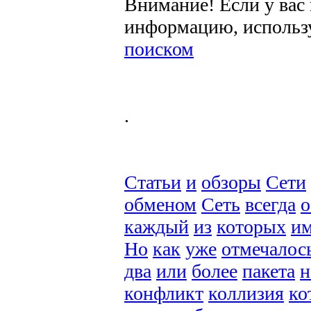
Внимание! Если у вас
информацию, использ
поиском
.
Статьи
и
обзоры
Сети
обменом
Сеть
всегда
о
каждый
из
которых
им
Но
как
уже
отмечалос
два
или
более
пакета
н
конфликт
коллизия
ко