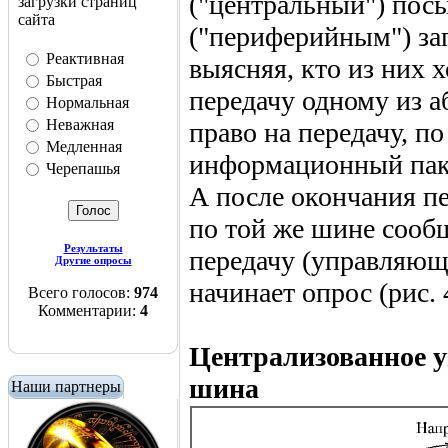
("центральный") пос
загрузки страниц
сайта
("периферийным") за
Реактивная
выясняя, кто из них х
Быстрая
передачу одному из 
Нормальная
Неважная
право на передачу, п
Медленная
информационный паке
Черепашья
А после окончания п
по той же шине сообщ
Результаты
передачу (управляющи
Другие опросы
начинает опрос (рис. 4
Всего голосов:
974
Комментарии:
4
Централизованное у
шина
Наши партнеры