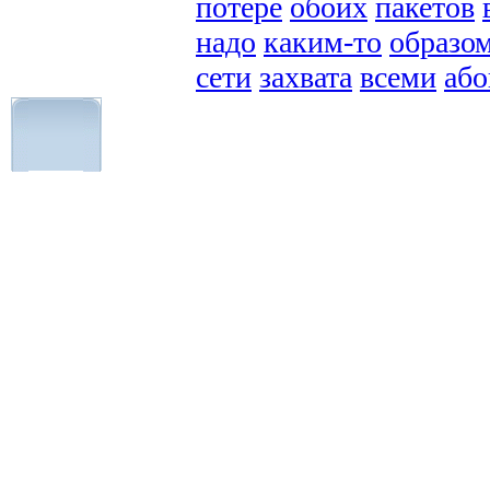
потере
обоих
пакетов
надо
каким-то
образо
сети
захвата
всеми
або