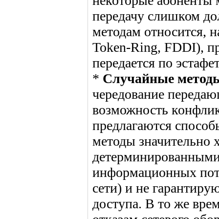
некоторые абоненты м
передачу слишком до
методам относится, н
Token-Ring, FDDI), п
передается по эстафет
*
Случайные метод
чередование передаю
возможность конфлик
предлагаются способ
методы значительно 
детерминированными
информационных пото
сети) и не гарантиру
доступа. В то же вре