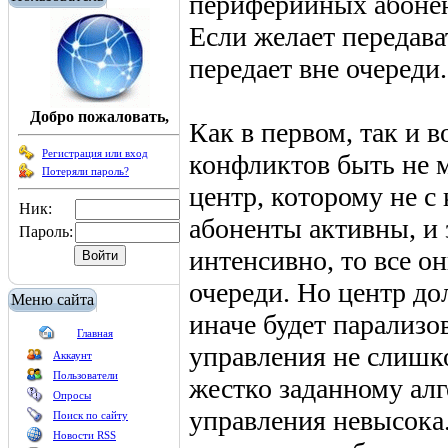
периферийных абонент
Если желает передава
передает вне очереди.
Добро пожаловать,
Как в первом, так и 
Регистрация или вход
конфликтов быть не 
Потеряли пароль?
центр, которому не с
Ник:
абоненты активны, и 
Пароль:
интенсивно, то все он
очереди. Но центр д
Меню сайта
иначе будет парализо
Главная
управления не слишко
Аккаунт
Пользователи
жестко заданному алг
Опросы
управления невысока.
Поиск по сайту
Новости RSS