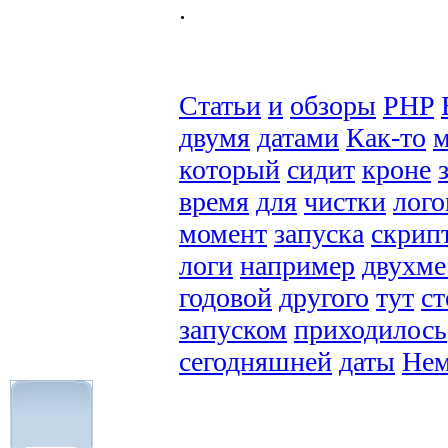
.
Статьи
и
обзоры
PHP
двумя
датами
Как-то
м
который
сидит
кроне
время
для
чистки
лого
момент
запуска
скрип
логи
например
двухме
годовой
другого
тут
ст
запуском
приходилось
сегодняшней
даты
Нем