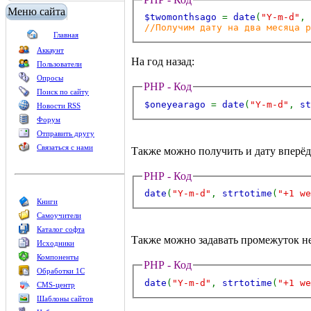
Меню сайта
$twomonthsago
=
date
(
"Y-m-d"
,
//Получим дату на два месяца р
Главная
Аккаунт
На год назад:
Пользователи
Опросы
PHP - Код
Поиск по сайту
$oneyearago
=
date
(
"Y-m-d"
,
s
Новости RSS
Форум
Отправить другу
Связаться с нами
Также можно получить и дату вперёд
PHP - Код
date
(
"Y-m-d"
,
strtotime
(
"+1 we
Книги
Самоучители
Каталог софта
Также можно задавать промежуток не 
Исходники
Компоненты
PHP - Код
Обработки 1С
date
(
"Y-m-d"
,
strtotime
(
"+1 we
CMS-центр
Шаблоны сайтов