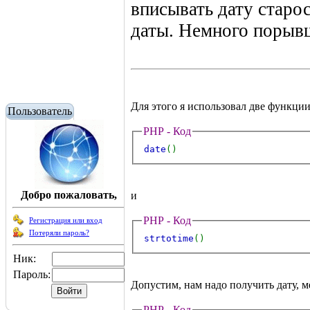
вписывать дату старос
даты. Немного порывш
Для этого я использовал две функции
Пользователь
PHP - Код
date
()
Добро пожаловать,
и
PHP - Код
Регистрация или вход
Потеряли пароль?
strtotime
()
Ник:
Пароль:
Допустим, нам надо получить дату, м
PHP - Код