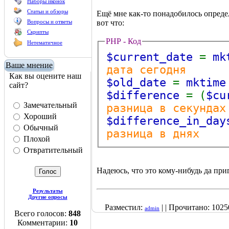
Наборы иконок
Статьи и обзоры
Ещё мне как-то понадобилось опреде
Вопросы и ответы
вот что:
Скрипты
PHP - Код
Нетематичное
$current_date
=
mk
Ваше мнение
дата сегодня
Как вы оцените наш
$old_date
=
mktim
сайт?
$difference
= (
$cu
Замечательный
разница в секунда
Хороший
$difference_in_da
Обычный
разница в днях
Плохой
Отвратительный
Надеюсь, что это кому-нибудь да при
Результаты
Другие опросы
Разместил:
| | Прочитано: 10250
admin
Всего голосов:
848
Комментарии:
10