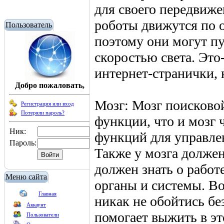
для своего передвиже
роботы движутся по 
Пользователь
поэтому они могут пу
скоростью света. Это
интернет-странички, 
Добро пожаловать,
Мозг: Мозг поисково
Регистрация или вход
Потеряли пароль?
функции, что и мозг 
Ник:
функций для управлен
Пароль:
Также у мозга должен
должен знать о работ
Меню сайта
органы и системы. В
Главная
никак не обойтись без
Аккаунт
помогает выжить в эт
Пользователи