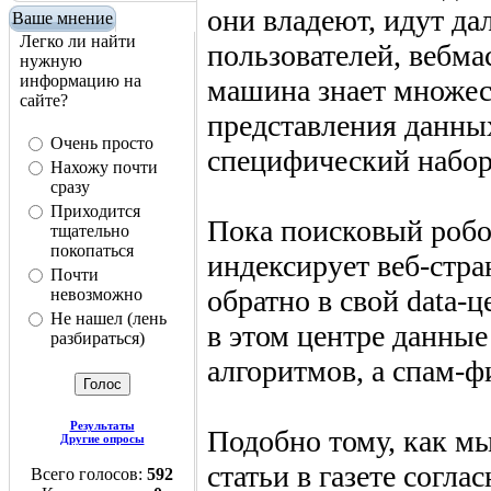
они владеют, идут да
Ваше мнение
Легко ли найти
пользователей, вебма
нужную
информацию на
машина знает множес
сайте?
представления данных
Очень просто
специфический набор
Нахожу почти
сразу
Приходится
Пока поисковый робо
тщательно
покопаться
индексирует веб-стра
Почти
обратно в свой data-
невозможно
Не нашел (лень
в этом центре данные
разбираться)
алгоритмов, а спам-
Результаты
Подобно тому, как м
Другие опросы
статьи в газете согла
Всего голосов:
592