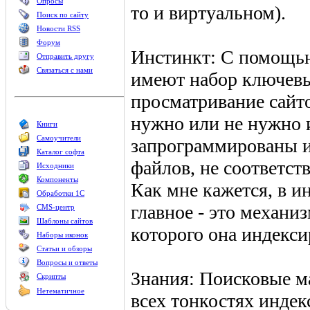
Опросы
то и виртуальном).
Поиск по сайту
Новости RSS
Форум
Инстинкт: С помощь
Отправить другу
Связаться с нами
имеют набор ключевы
просматривание сайт
нужно или не нужно 
Книги
Самоучители
запрограммированы и
Каталог софта
файлов, не соответс
Исходники
Компоненты
Как мне кажется, в 
Обработки 1С
главное - это механи
CMS-центр
Шаблоны сайтов
которого она индекси
Наборы иконок
Статьи и обзоры
Вопросы и ответы
Знания: Поисковые м
Скрипты
Нетематичное
всех тонкостях индек