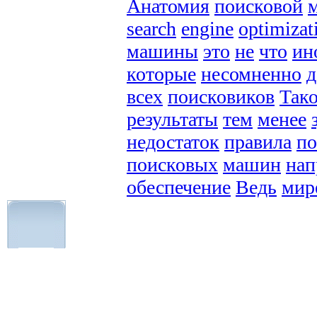
Анатомия
поисковой
search
engine
optimizat
машины
это
не
что
ин
которые
несомненно
всех
поисковиков
Так
результаты
тем
менее
недостаток
правила
по
поисковых
машин
нап
обеспечение
Ведь
мир