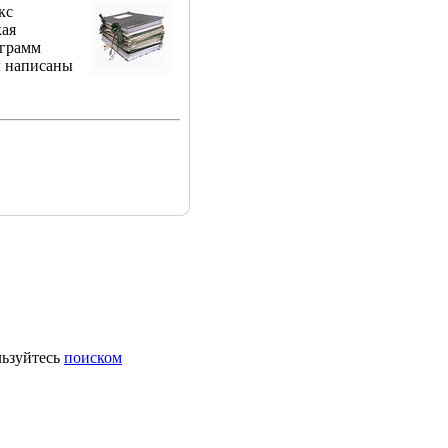
кс
кая
ограмм
ы написаны
ьзуйтесь
поиском