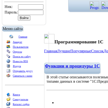
Ник:
Пароль:
Меню сайта
Главная
Программирование 1С
Аккаунт
Пользователи
Главная
Лучшие
Популярные
Список
До
Опросы
Поиск по сайту
Новости RSS
Функции и процедуры 1С
Форум
Отправить другу
Связаться с нами
В этой статье описываются полезны
типами данных в системе "1С:Предпр
Книги
Самоучители
Каталог софта