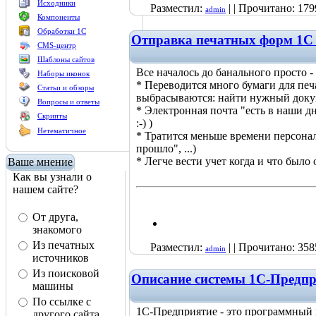
Исходники
Разместил:
| | Прочитано: 179
admin
Компоненты
Обработки 1С
Отправка печатных форм 1С 
CMS-центр
Шаблоны сайтов
Все началось до банального просто 
Наборы иконок
* Переводится много бумаги для печ
Статьи и обзоры
выбрасываются: найти нужный докуме
Вопросы и ответы
* Электронная почта "есть в наши дн
Скрипты
:-) )
Нетематичное
* Тратится меньше времени персонал
прошло", ...)
* Легче вести учет когда и что было
Ваше мнение
Как вы узнали о
нашем сайте?
От друга,
знакомого
Из печатных
Разместил:
| | Прочитано: 358
admin
источников
Из поисковой
Описание системы 1C-Предпр
машины
По ссылке с
1С-Предприятие - это программный 
другого сайта