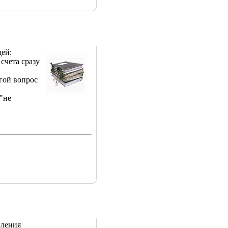
щей:
счета сразу
угой вопрос
/"не
пления