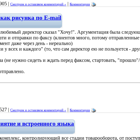
905 |
|
Смотрим и оставляем комментарий »
Комментарии
как рисунка по E-mail
- любимый директор сказал "Хочу!". Аргументация была следую
ати и отправки по факсу (клиентов много, потому отправленные 
нт даже через день - нереально)
и у всех и каждого" (то, что сам директор ею не пользуется - др
а (не нужно сидеть и ждать перед факсом, стартовать, "прошло"
 отправлено.
527 |
|
Смотрим и оставляем комментарий »
Комментарии
иятие и встроенного языка
комплекс, контролирующий все стадии товарооборота, от посту