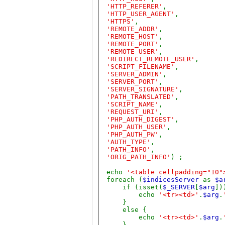
'HTTP_REFERER'
,
'HTTP_USER_AGENT'
,
'HTTPS'
,
'REMOTE_ADDR'
,
'REMOTE_HOST'
,
'REMOTE_PORT'
,
'REMOTE_USER'
,
'REDIRECT_REMOTE_USER'
,
'SCRIPT_FILENAME'
,
'SERVER_ADMIN'
,
'SERVER_PORT'
,
'SERVER_SIGNATURE'
,
'PATH_TRANSLATED'
,
'SCRIPT_NAME'
,
'REQUEST_URI'
,
'PHP_AUTH_DIGEST'
,
'PHP_AUTH_USER'
,
'PHP_AUTH_PW'
,
'AUTH_TYPE'
,
'PATH_INFO'
,
'ORIG_PATH_INFO'
) ;
echo
'<table cellpadding="10
foreach (
$indicesServer
as
$a
if (isset(
$_SERVER
[
$arg
]
echo
'<tr><td>'
.
$arg
.
}
else {
echo
'<tr><td>'
.
$arg
.
}