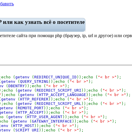
бавить
или как узнать всё о посетителе
ителе сайта при помощи php (браузер, ip, url и другое) или серв
;echo (
getenv
(
REDIRECT_UNIQUE_ID
));echo (
"< br >"
);
(
getenv
(
QUERY_STRING
));echo (
"< br >"
);
env
(
DBENTRY
));echo (
"< br >"
);
);echo (
getenv
(
REDIRECT_SCRIPT_URI
));echo (
"< br >"
);
"
);echo (
getenv
(
HTTP_ACCEPT_LANGUAGE
));echo (
"< br >"
)
(
getenv
(
HTTP_REFERER
));echo (
"< br >"
);
);echo (
getenv
(
REDIRECT_SCRIPT_URL
));echo (
"< br >"
);
getenv
(
REMOTE_PORT
));echo (
"< br >"
);
getenv
(
HTTP_ACCEPT
));echo (
"< br >"
);
ho (
getenv
(
HTTP_USER_AGENT
));echo (
"< br >"
);
echo (
getenv
(
GATEWAY_INTERFACE
));echo (
"< br >"
);
tenv
(
HTTP_HOST
));echo (
"< br >"
);
etenv
(
SCRIPT_URI
));echo (
"< br >"
);