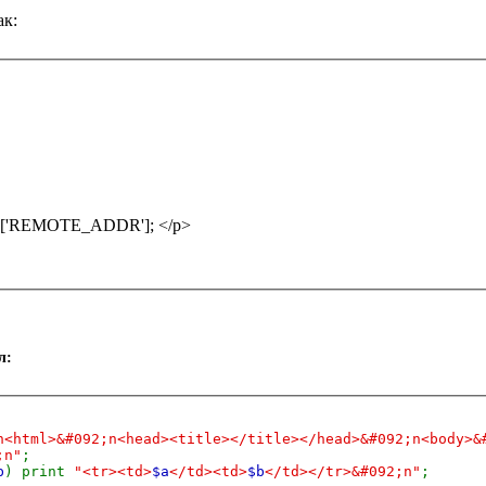
ак:
ho $_SERVER['REMOTE_ADDR']; </p>
л:
n<html>&#092;n<head><title></title></head>&#092;n<body>&
;n"
;
b
) print
"<tr><td>
$a
</td><td>
$b
</td></tr>&#092;n"
;