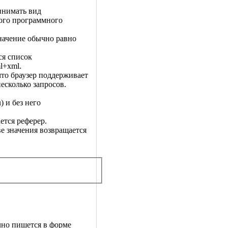
ринимать вид
мого программного
начение обычно равно
ся список
l+xml.
 что браузер поддерживает
есколько запросов.
 и без него
ется реферер.
е значения возвращается
ычно пишется в форме