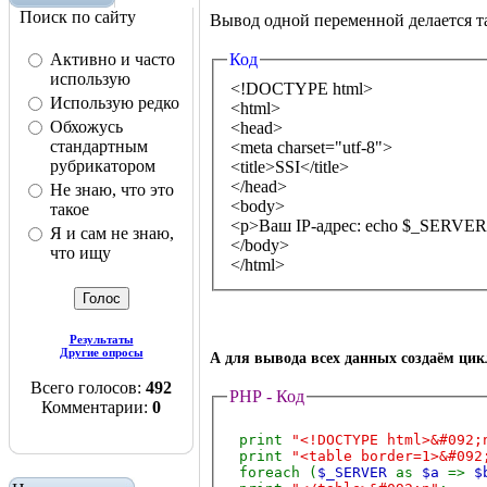
Поиск по сайту
Вывод одной переменной делается т
Активно и часто
Код
использую
<!DOCTYPE html>
Использую редко
<html>
Обхожусь
<head>
стандартным
<meta charset="utf-8">
рубрикатором
<title>SSI</title>
</head>
Не знаю, что это
<body>
такое
<p>Ваш IP-адрес: ec
Я и сам не знаю,
</body>
что ищу
</html>
Результаты
Другие опросы
А для вывода всех данных создаём цик
Всего голосов:
492
PHP - Код
Комментарии:
0
print
"<!DOCTYPE html>&#092;
print
"<table border=1>&#092
foreach (
$_SERVER
as
$a
=>
$