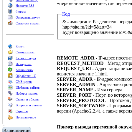
«переменная=значение», где переме
Новости RSS
Форум
Код
Отправить другу
& - амперсант. Разделитель пере
Связаться с нами
http://site.ru/?id=5&art=34
Будет возвращено значение id=5&
Книги
Самоучители
REMOTE_ADDR
- IP-адрес посетит
Каталог софта
REQUEST_METHOD
- Метод отпр
Исходники
REQUEST_URI
- Адрес запрашиваемо
Компоненты
вернется значение 1.html.
Обработки 1С
SERVER_ADDR
- IP-адрес компьют
CMS-центр
SERVER_ADMIN
- Адрес электрон
Шаблоны сайтов
SERVER_NAME
- Имя сервера.
Наборы иконок
SERVER_PORT
- Порт, по котором
Статьи и обзоры
SERVER_PROTOCOL
- Протокол 
SERVER_SOFTWARE
- Программно
Вопросы и ответы
версии (Apache/2.2.4), а также верси
Скрипты
Нетематичное
Пример вывода переменной окруж
Ваше мнение