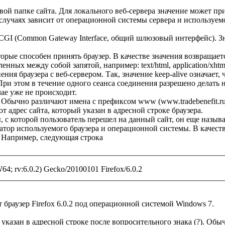
вой папке сайта. Для локального веб-сервера значение может п
х случаях зависит от операционной системы сервера и используе
CGI (Common Gateway Interface, общий шлюзовый интерфейс). З
орые способен принять браузер. В качестве значения возвращает
ных между собой запятой, например: text/html, application/xhtm
ения браузера с веб-сервером. Так, значение keep-alive означает,
При этом в течение одного сеанса соединения разрешено делать н
ае уже не происходит.
 Обычно различают имена с префиксом www (www.tradebenefit.ru)
тот адрес сайта, который указан в адресной строке браузера.
, с которой пользователь перешел на данный сайт, он еще называ
тор используемого браузера и операционной системы. В качеств
. Например, следующая строка
4; rv:6.0.2) Gecko/20100101 Firefox/6.0.2
т браузер Firefox 6.0.2 под операционной системой Windows 7.
 указан в адресной строке после вопросительного знака (?). Об