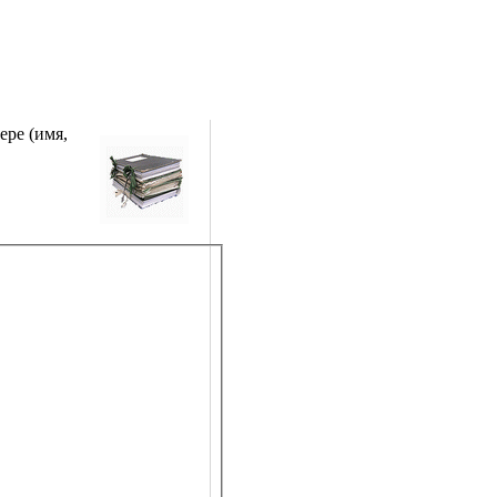
ере (имя,
;