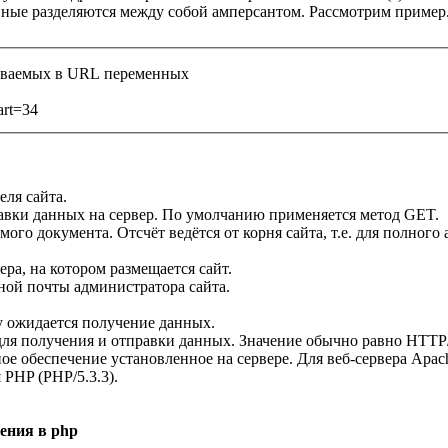
нные разделяются между собой амперсантом. Рассмотрим пример
даваемых в URL переменных
art=34
еля сайта.
авки данных на сервер. По умолчанию применяется метод GET.
го документа. Отсчёт ведётся от корня сайта, т.е. для полного адре
ера, на котором размещается сайт.
ной почты администратора сайта.
у ожидается получение данных.
для получения и отправки данных. Значение обычно равно HTTP/
е обеспечение установленное на сервере. Для веб-сервера Apac
я PHP (PHP/5.3.3).
ения в php