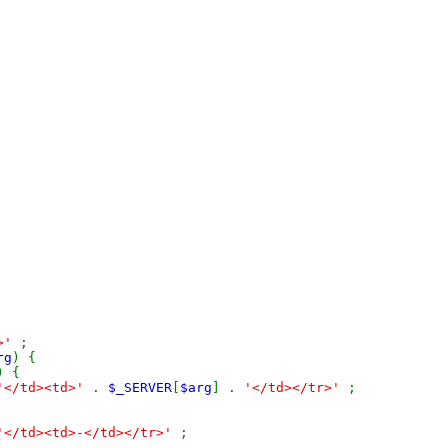
">'
;
rg
) {
)) {
'</td><td>'
.
$_SERVER
[
$arg
] .
'</td></tr>'
;
'</td><td>-</td></tr>'
;