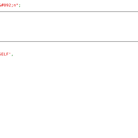
&#092;n"
;
SELF'
,