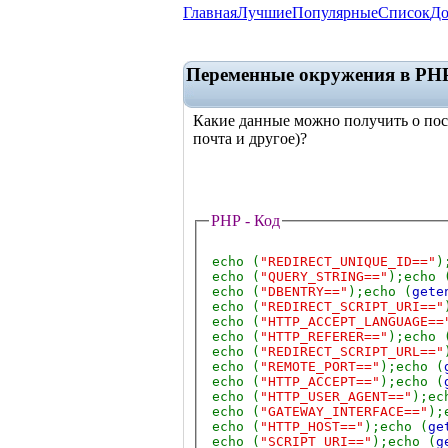
Главная
Лучшие
Популярные
Список
До
Переменные окружения в PHP 
Какие данные можно получить о посет
почта и другое)?
PHP - Код
echo (
"REDIRECT_UNIQUE_ID=="
)
echo (
"QUERY_STRING=="
);echo 
echo (
"DBENTRY=="
);echo (
get
echo (
"REDIRECT_SCRIPT_URI=="
echo (
"HTTP_ACCEPT_LANGUAGE==
echo (
"HTTP_REFERER=="
);echo 
echo (
"REDIRECT_SCRIPT_URL=="
echo (
"REMOTE_PORT=="
);echo (
echo (
"HTTP_ACCEPT=="
);echo (
echo (
"HTTP_USER_AGENT=="
);ec
echo (
"GATEWAY_INTERFACE=="
);
echo (
"HTTP_HOST=="
);echo (
ge
echo (
"SCRIPT_URI=="
);echo (
g