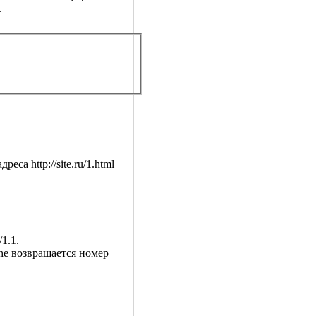
.
са http://site.ru/1.html
1.1.
he возвращается номер