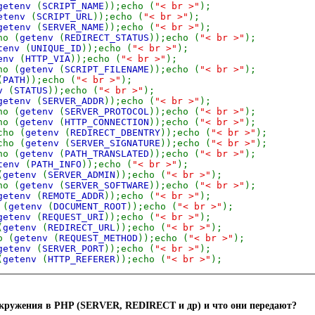
getenv
(
SCRIPT_NAME
));echo (
"< br >"
);
etenv
(
SCRIPT_URL
));echo (
"< br >"
);
getenv
(
SERVER_NAME
));echo (
"< br >"
);
ho (
getenv
(
REDIRECT_STATUS
));echo (
"< br >"
);
tenv
(
UNIQUE_ID
));echo (
"< br >"
);
env
(
HTTP_VIA
));echo (
"< br >"
);
ho (
getenv
(
SCRIPT_FILENAME
));echo (
"< br >"
);
(
PATH
));echo (
"< br >"
);
nv
(
STATUS
));echo (
"< br >"
);
getenv
(
SERVER_ADDR
));echo (
"< br >"
);
ho (
getenv
(
SERVER_PROTOCOL
));echo (
"< br >"
);
ho (
getenv
(
HTTP_CONNECTION
));echo (
"< br >"
);
cho (
getenv
(
REDIRECT_DBENTRY
));echo (
"< br >"
);
cho (
getenv
(
SERVER_SIGNATURE
));echo (
"< br >"
);
ho (
getenv
(
PATH_TRANSLATED
));echo (
"< br >"
);
tenv
(
PATH_INFO
));echo (
"< br >"
);
(
getenv
(
SERVER_ADMIN
));echo (
"< br >"
);
ho (
getenv
(
SERVER_SOFTWARE
));echo (
"< br >"
);
getenv
(
REMOTE_ADDR
));echo (
"< br >"
);
 (
getenv
(
DOCUMENT_ROOT
));echo (
"< br >"
);
getenv
(
REQUEST_URI
));echo (
"< br >"
);
(
getenv
(
REDIRECT_URL
));echo (
"< br >"
);
o (
getenv
(
REQUEST_METHOD
));echo (
"< br >"
);
getenv
(
SERVER_PORT
));echo (
"< br >"
);
(
getenv
(
HTTP_REFERER
));echo (
"< br >"
);
ружения в PHP (SERVER, REDIRECT и др) и что они передают?