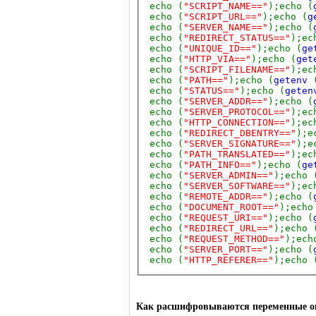
echo (
"SCRIPT_NAME=="
);echo (
echo (
"SCRIPT_URL=="
);echo (
g
echo (
"SERVER_NAME=="
);echo (
echo (
"REDIRECT_STATUS=="
);ec
echo (
"UNIQUE_ID=="
);echo (
ge
echo (
"HTTP_VIA=="
);echo (
get
echo (
"SCRIPT_FILENAME=="
);ec
echo (
"PATH=="
);echo (
getenv
echo (
"STATUS=="
);echo (
gete
echo (
"SERVER_ADDR=="
);echo (
echo (
"SERVER_PROTOCOL=="
);ec
echo (
"HTTP_CONNECTION=="
);ec
echo (
"REDIRECT_DBENTRY=="
);e
echo (
"SERVER_SIGNATURE=="
);e
echo (
"PATH_TRANSLATED=="
);ec
echo (
"PATH_INFO=="
);echo (
ge
echo (
"SERVER_ADMIN=="
);echo 
echo (
"SERVER_SOFTWARE=="
);ec
echo (
"REMOTE_ADDR=="
);echo (
echo (
"DOCUMENT_ROOT=="
);echo
echo (
"REQUEST_URI=="
);echo (
echo (
"REDIRECT_URL=="
);echo 
echo (
"REQUEST_METHOD=="
);ech
echo (
"SERVER_PORT=="
);echo (
echo (
"HTTP_REFERER=="
);echo 
Как расшифровываются переменные ок