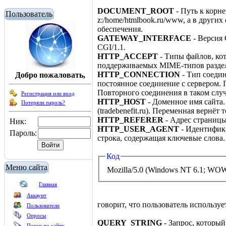
DOCUMENT_ROOT
- Путь к корне
Пользователь
z:/home/htmlbook.ru/www, а в други
обеспечения.
GATEWAY_INTERFACE
- Версия 
CGI/1.1.
HTTP_ACCEPT
- Типы файлов, кот
поддерживаемых MIME-типов разделен
HTTP_CONNECTION
- Тип соедин
Добро пожаловать,
постоянное соединение с сервером. 
Повторного соединения в таком случ
Регистрация или вход
HTTP_HOST
- Доменное имя сайта.
Потеряли пароль?
(tradebenefit.ru). Переменная вернёт 
HTTP_REFERER
- Адрес страницы
Ник:
HTTP_USER_AGENT
- Идентифика
Пароль:
строка, содержащая ключевые слова
Код
Меню сайта
Mozilla/5.0 (Windows NT 6.1; WOW6
Главная
Аккаунт
говорит, что пользователь используе
Пользователи
Опросы
QUERY_STRING
- Запрос, который
Поиск по сайту