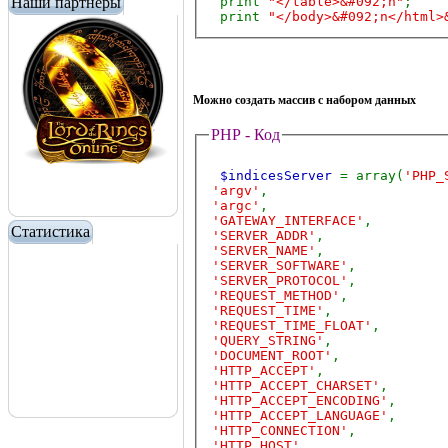
Наши партнеры
print
"</table>&#092;n"
;
print
"</body>&#092;n</html>
Можно создать массив с набором данных
PHP - Код
$indicesServer
= array(
'PHP_
'argv'
,
'argc'
,
'GATEWAY_INTERFACE'
,
Статистика
'SERVER_ADDR'
,
'SERVER_NAME'
,
'SERVER_SOFTWARE'
,
'SERVER_PROTOCOL'
,
'REQUEST_METHOD'
,
'REQUEST_TIME'
,
'REQUEST_TIME_FLOAT'
,
'QUERY_STRING'
,
'DOCUMENT_ROOT'
,
'HTTP_ACCEPT'
,
'HTTP_ACCEPT_CHARSET'
,
'HTTP_ACCEPT_ENCODING'
,
'HTTP_ACCEPT_LANGUAGE'
,
'HTTP_CONNECTION'
,
'HTTP_HOST'
,