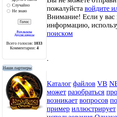
Случайно
пожалуйста
войдите и
Не знаю
Внимание! Если у вас
информацию, использ
поиском
Результаты
Другие опросы
Всего голосов:
1033
Комментарии:
4
.
Наши партнеры
Каталог
файлов
VB
N
может
разобраться
пр
возникает
вопросов
п
пример
иллюстрирует
использования
Однак