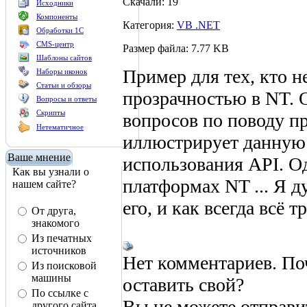
Скачали: 19
Исходники
Компоненты
Категория:
VB .NET
Обработки 1С
CMS-центр
Размер файла: 7.77 KB
Шаблоны сайтов
Пример для тех, кто н
Наборы иконок
Статьи и обзоры
прозрачностью в NT. 
Вопросы и ответы
Скрипты
вопросов по поводу п
Нетематичное
иллюстрирует данную 
Ваше мнение
использования API. О
Как вы узнали о
платформах NT ... Я д
нашем сайте?
его, и как всегда всё т
От друга,
знакомого
Из печатных
источников
Нет комментариев. По
Из поисковой
машины
оставить свой?
По ссылке с
Вы не можете отправи
другого сайта