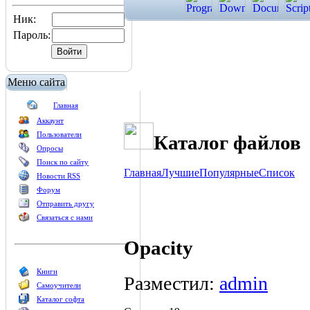
Ник:
Пароль:
Меню сайта
Главная
Аккаунт
Пользователи
Каталог файлов
Опросы
Поиск по сайту
Главная
Лучшие
Популярные
Список
Новости RSS
Форум
Отправить другу
Связаться с нами
Opacity
Книги
Разместил:
admin
Самоучители
Каталог софта