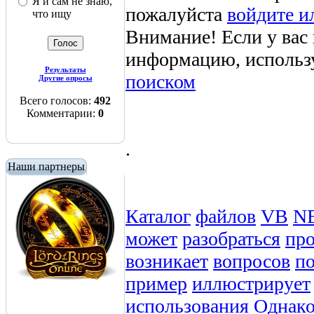
Я и сам не знаю,
пожалуйста
войдите и
что ищу
Внимание! Если у вас
информацию, использ
Результаты
поиском
Другие опросы
Всего голосов:
492
Комментарии:
0
.
Наши партнеры
Каталог
файлов
VB
N
может
разобраться
пр
возникает
вопросов
п
пример
иллюстрирует
использования
Однак