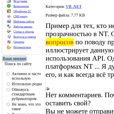
Исходники
Категория:
VB .NET
Компоненты
Обработки 1С
Размер файла: 7.77 KB
CMS-центр
Шаблоны сайтов
Пример для тех, кто н
Наборы иконок
прозрачностью в NT. 
Статьи и обзоры
Вопросы и ответы
вопросов
по поводу п
Скрипты
Нетематичное
иллюстрирует данную 
использования API. О
Ваше мнение
Поиск по сайту
платформах NT ... Я д
его, и как всегда всё т
Активно и часто
использую
Использую редко
Обхожусь
Нет комментариев. По
стандартным
рубрикатором
оставить свой?
Не знаю, что это
такое
Вы не можете отправи