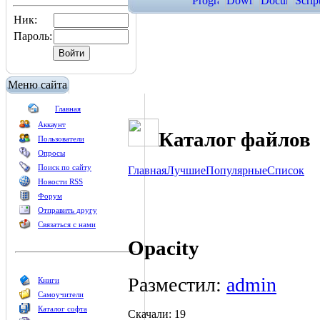
Ник:
Пароль:
Меню сайта
Главная
Аккаунт
Каталог файлов
Пользователи
Опросы
Поиск по сайту
Главная
Лучшие
Популярные
Список
Новости RSS
Форум
Отправить другу
Связаться с нами
Opacity
Разместил:
admin
Книги
Самоучители
Каталог софта
Скачали: 19