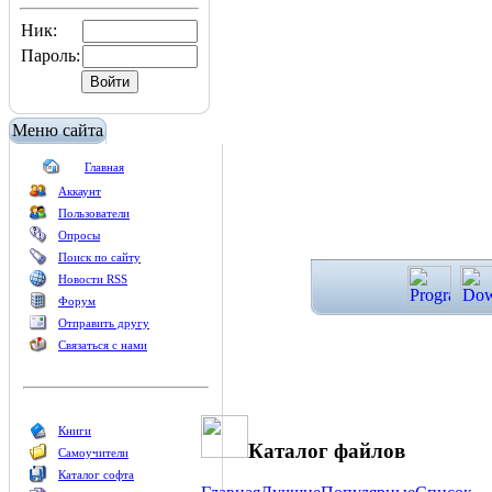
Ник:
Пароль:
Меню сайта
Главная
Аккаунт
Пользователи
Опросы
Поиск по сайту
Новости RSS
Форум
Отправить другу
Связаться с нами
Книги
Каталог файлов
Самоучители
Каталог софта