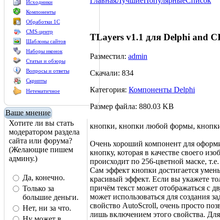
Главная
Лучшие
Популярные
Список
Исходники
Компоненты
Обработки 1С
CMS-центр
TLayers v1.1 для Delphi and C
Шаблоны сайтов
Наборы иконок
Разместил:
admin
Статьи и обзоры
Вопросы и ответы
Скачали: 834
Скрипты
Категория:
Компоненты Delphi
Нетематичное
Размер файла: 880.03 KB
Ваше мнение
Хотите ли вы стать
кнопки, кнопки любой формы, кнопки
модератором раздела
сайта или форума?
Очень хороший компонент для оформит
(Желающие пишем
кнопку, которая в качестве своего и
админу.)
происходит по 256-цветной маске, т.е
Сам эффект кнопки достигается умень
Да, конечно.
красивый эффект. Если вы укажете то
причём текст может отображаться с д
Только за
может использоваться для создания з
большие деньги.
свойство AutoScroll, очень просто 
Нет, ни за что.
лишь включением этого свойства. Для
Ну может в