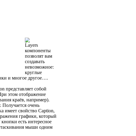
Layers
компоненты
позволят вам
создавать
невозможное:
круглые
нки и многое другое….
on представляет собой
 При этом отображение
вания краёв, например).
. Получается очень
а имеет свойство Caption,
ображения графики, который
 кнопки есть интересное
ретаскивания мыши одним