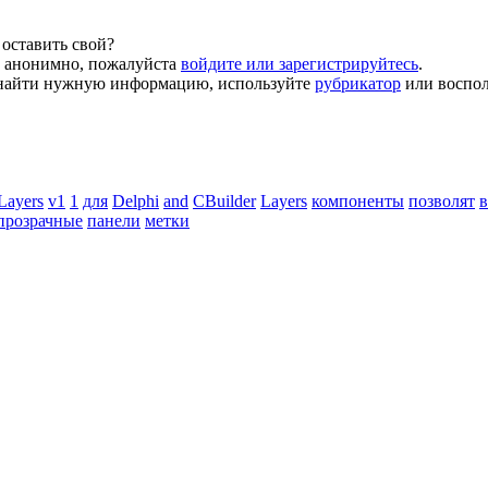
оставить свой?
й анонимно, пожалуйста
войдите или зарегистрируйтесь
.
ь найти нужную информацию, используйте
рубрикатор
или воспол
Layers
v1
1
для
Delphi
and
CBuilder
Layers
компоненты
позволят
прозрачные
панели
метки