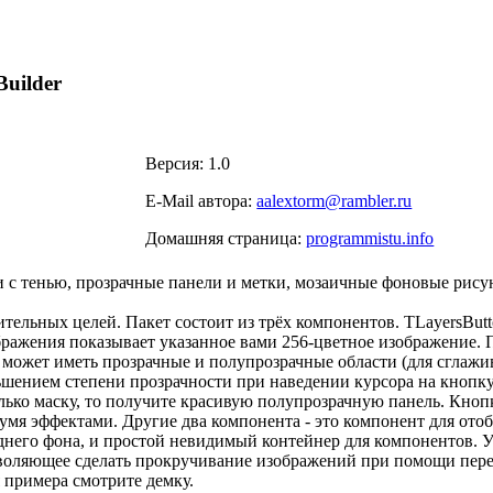
Builder
Версия: 1.0
E-Mail автора:
aalextorm@rambler.ru
Домашняя страница:
programmistu.info
 с тенью, прозрачные панели и метки, мозаичные фоновые рису
ельных целей. Пакет состоит из трёх компонентов. TLayersButt
зображения показывает указанное вами 256-цветное изображение.
. может иметь прозрачные и полупрозрачные области (для сглажи
шением степени прозрачности при наведении курсора на кнопку
лько маску, то получите красивую полупрозрачную панель. Кнопк
вумя эффектами. Другие два компонента - это компонент для от
аднего фона, и простой невидимый контейнер для компонентов. У
позволяющее сделать прокручивание изображений при помощи пе
 примера смотрите демку.