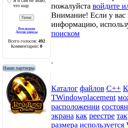
Я и сам не знаю,
пожалуйста
войдите и
что ищу
Внимание! Если у вас
информацию, использ
Результаты
поиском
Другие опросы
Всего голосов:
492
Комментарии:
0
.
Наши партнеры
Каталог
файлов
C++
К
TWindowplacement
мо
расположении
состоя
экрана
как
реестре
так
размера
используется