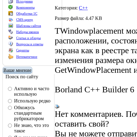
Исходники
Категория:
C++
Компоненты
Обработки 1С
Размер файла: 4.47 KB
CMS-центр
Шаблоны сайтов
TWindowplacement мо
Наборы иконок
расположении, состоя
Статьи и обзоры
Вопросы и ответы
экрана как в реестре т
Скрипты
Нетематичное
изменения размера ок
GetWindowPlacement и
Ваше мнение
Поиск по сайту
Borland C++ Builder 6
Активно и часто
использую
Использую редко
Обхожусь
Нет комментариев. По
стандартным
рубрикатором
оставить свой?
Не знаю, что это
такое
Вы не можете отправи