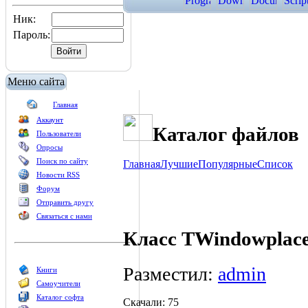
Ник:
Пароль:
Меню сайта
Главная
Аккаунт
Каталог файлов
Пользователи
Опросы
Поиск по сайту
Главная
Лучшие
Популярные
Список
Новости RSS
Форум
Отправить другу
Связаться с нами
Класс TWindowplac
Разместил:
admin
Книги
Самоучители
Каталог софта
Скачали: 75