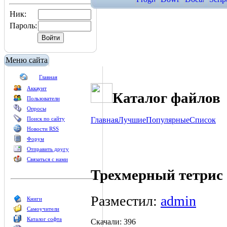
Ник:
Пароль:
Меню сайта
Главная
Аккаунт
Каталог файлов
Пользователи
Опросы
Поиск по сайту
Главная
Лучшие
Популярные
Список
Новости RSS
Форум
Отправить другу
Связаться с нами
Трехмерный тетрис
Разместил:
admin
Книги
Самоучители
Каталог софта
Скачали: 396