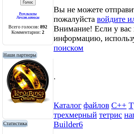
Вы не можете отправи
Результаты
пожалуйста
войдите и
Другие опросы
Внимание! Если у вас
Всего голосов:
892
Комментарии:
2
информацию, использ
поиском
Наши партнеры
.
Каталог
файлов
C++
Т
трехмерный
тетрис
на
Builder6
Статистика