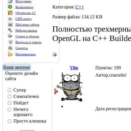
Исходники
Категория:
C++
Компоненты
Обработки 1С
Размер файла: 134.12 KB
CMS-центр
Шаблоны сайтов
Полностью трехмерны
Наборы иконок
OpenGL на C++ Builde
Статьи и обзоры
Вопросы и ответы
Скрипты
Нетематичное
Ваше мнение
Vito
Пункты: 199
Оцените дизайн
Автор,спасибо!
сайта
Супер
Симпатично
Пойдет
Дата регистрации
Ничего
хорошего
Просто клиника