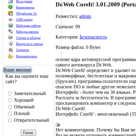
Исходники
Dr.Web CureIt! 3.01.2009 (Porta
Компоненты
Обработки 1С
Разместил:
admin
CMS-центр
Шаблоны сайтов
Скачали: 99
Наборы иконок
Категория:
Безопасность
Статьи и обзоры
Вопросы и ответы
Размер файла: 0 Bytes
Скрипты
Нетематичное
основе ядра антивирусной программы
самого антивируса Dr.Web.
Ваше мнение
Dr.Web CureIt! определяет и удаляет 
полиморфные, бестелесные и макрови
Как вы оцените наш
(Spyware), программы-похитители па
сайт?
опасное ПО и любые другие нежелате
Интерфейс - более чем на 30 языках. Р
Замечательный
Расплата за бесплатность: В программ
Хороший
просканировать компьютер в следующ
Обычный
Dr.Web CureIt!
Плохой
Интерфейс CureIt! - многоязычный (35
Отвратительный
Нет комментариев. Почему бы Вам не 
Вы не можете отправить комментари