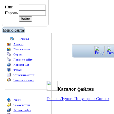
Ник:
Пароль:
Меню сайта
Главная
Аккаунт
Пользователи
Опросы
Поиск по сайту
Новости RSS
Форум
Отправить другу
Связаться с нами
Каталог файлов
Главная
Лучшие
Популярные
Список
Книги
Самоучители
Каталог софта