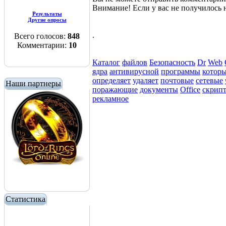
Внимание! Если у вас не получилос
Результаты
Другие опросы
.
Всего голосов:
848
Комментарии:
10
Каталог
файлов
Безопасность
Dr
Web
ядра
антивирусной
программы
котор
определяет
удаляет
почтовые
сетевые
Наши партнеры
поражающие
документы
Office
скрип
рекламное
Статистика