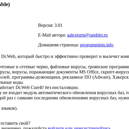
ble)
Версия: 3.01
E-Mail автора:
aalextorm@rambler.ru
Домашняя страница:
programmistu.info
 Dr.Web, который быстро и эффективно проверит и вылечит ком
почтовые и сетевые черви, файловые вирусы, троянские программ
русы, вирусы, поражающие документы MS Office, скрипт-виру
ролей, программы-дозвонщики, рекламное ПО (Adware), Хакерск
льные коды.
аботает Dr.Web CureIt! без инсталляции.
у не входит модуль автоматического обновления вирусных баз, п
ий раз с самыми последними обновлениями вирусных баз, нужн
 языков).
оставить свой?
й анонимно, пожалуйста
войдите или зарегистрируйтесь
.