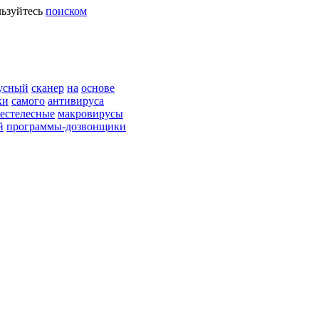
ьзуйтесь
поиском
усный
сканер
на
основе
ки
самого
антивируса
естелесные
макровирусы
й
программы-дозвонщики