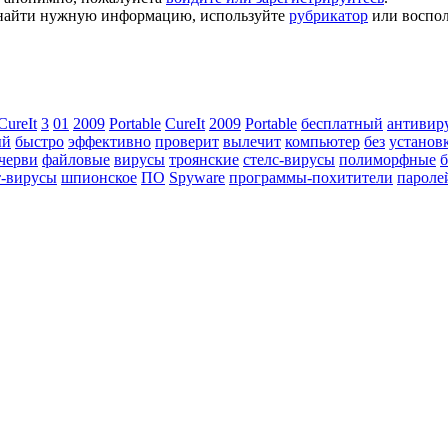
ь найти нужную информацию, используйте
рубрикатор
или воспол
CureIt
3
01
2009
Portable
CureIt
2009
Portable
бесплатный
антивир
ый
быстро
эффективно
проверит
вылечит
компьютер
без
установ
черви
файловые
вирусы
троянские
стелс-вирусы
полиморфные
б
т-вирусы
шпионское
ПО
Spyware
программы-похитители
пароле