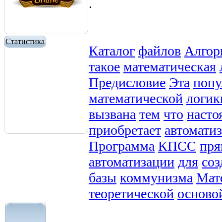
.
Статистика
Каталог
файлов
Алгор
такое
математическая
Предисловие
Эта
попу
математической
логик
вызвана
тем
что
насто
приобретает
автомати
Программа
КПСС
пря
автоматизации
для
соз
базы
коммунизма
Мат
теоретической
осново