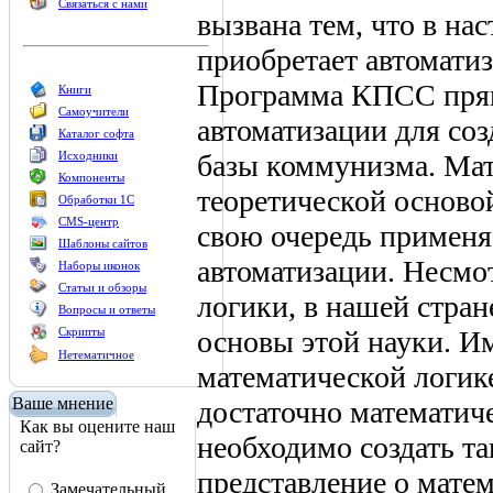
Связаться с нами
вызвана тем, что в на
приобретает автомати
Программа КПСС прям
Книги
Самоучители
автоматизации для со
Каталог софта
базы коммунизма. Мат
Исходники
Компоненты
теоретической основой
Обработки 1С
CMS-центр
свою очередь применя
Шаблоны сайтов
автоматизации. Несмо
Наборы иконок
Статьи и обзоры
логики, в нашей стран
Вопросы и ответы
основы этой науки. И
Скрипты
Нетематичное
математической логике
Ваше мнение
достаточно математич
Как вы оцените наш
необходимо создать та
сайт?
представление о матем
Замечательный