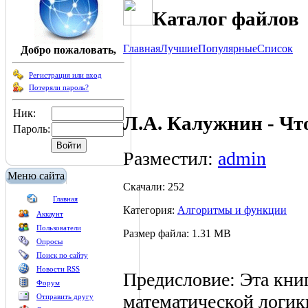
Каталог файлов
Главная
Лучшие
Популярные
Список
Добро пожаловать,
Регистрация или вход
Потеряли пароль?
Ник:
Л.А. Калужнин - Чт
Пароль:
Разместил:
admin
Меню сайта
Скачали: 252
Главная
Категория:
Алгоритмы и функции
Аккаунт
Пользователи
Размер файла: 1.31 MB
Опросы
Поиск по сайту
Новости RSS
Предисловие: Эта кни
Форум
математической логик
Отправить другу