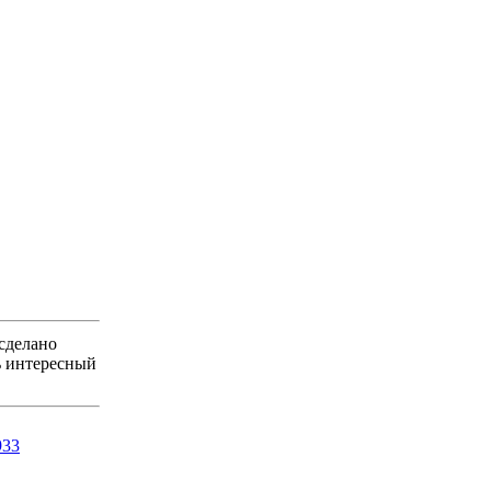
 сделано
нь интересный
933