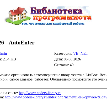
26 - AutoEnter
dmin
Категория:
VB .NET
а: 2.54 KB
Дата: 06.08.2026
Скачали: 40
можно организовать автозавершение ввода текста в ListBox. Все
но и, самое главное, работает. Обязательно посмотрите это оче
о на сайте:
http://www.coders-library.ru
ка:
http://www.coders-library.ru/index.php?name=files&op=view&id=