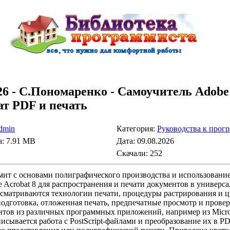
026 - С.Пономаренко - Самоучитель Adobe
ат PDF и печать
dmin
Категория:
Руководства к прог
а: 7.91 MB
Дата: 09.08.2026
Скачали: 252
мит с основами полиграфического производства и использовани
e Acrobat 8 для распространения и печати документов в универс
ссматриваются технологии печати, процедуры растрирования и ц
подготовка, отложенная печать, предпечатные просмотр и провер
тов из различных программных приложений, например из Micro
исывается работа с PostScript-файлами и преобразование их в P