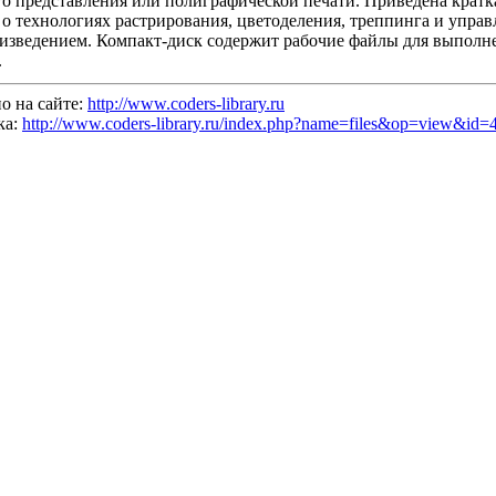
го представления или полиграфической печати. Приведена кратк
о технологиях растрирования, цветоделения, треппинга и управ
изведением. Компакт-диск содержит рабочие файлы для выполн
.
о на сайте:
http://www.coders-library.ru
ка:
http://www.coders-library.ru/index.php?name=files&op=view&id=