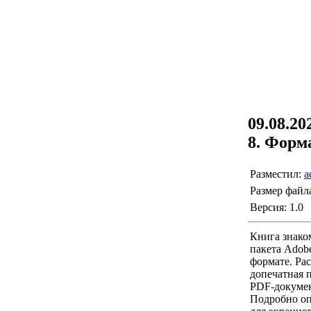
09.08.2
8. Форм
Разместил:
a
Размер файл
Версия: 1.0
Книга знако
пакета Adob
формате. Ра
допечатная 
PDF-докумен
Подробно оп