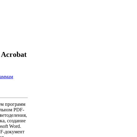
 Acrobat
раммам
ем программ
альном PDF-
ветоделения,
ка, создание
soft Word.
DF-документ